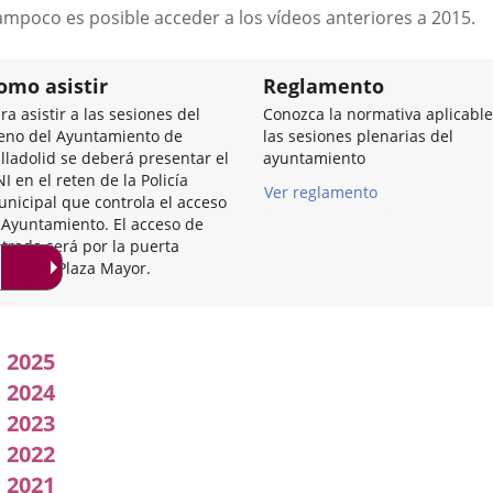
a
ampoco es posible acceder a los vídeos anteriores a 2015.
una
aplicación
externa.
omo asistir
Reglamento
ra asistir a las sesiones del
Conozca la normativa aplicable
eno del Ayuntamiento de
las sesiones plenarias del
lladolid se deberá presentar el
ayuntamiento
I en el reten de la Policía
Ver reglamento
nicipal que controla el acceso
 Ayuntamiento. El acceso de
trada será por la puerta
incipal, Plaza Mayor.
Acuerdos
2025
adoptados
2024
2023
por
2022
l
2021