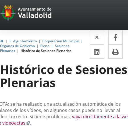
Portal
Saltar al contenido
Web
del
Twitter
Enlace
Fa
Enl
Ayuntamiento
Inicio
El Ayuntamiento
Corporación Municipal
a
a
Órganos de Gobierno
Pleno
Sesiones
de
LinkedIn
Enlace
Im
Plenarias
Histórico de Sesiones Plenarias
una
un
a
Valladolid
aplicació
apl
Histórico de Sesiones
una
externa.
ext
aplicaci
Plenarias
externa.
escripción
OTA: se ha realizado una actualización automática de los
laces de los vídeos, en algunos casos puede no llevar al
ídeo correcto. Si tiene problemas,
vaya directamente a la w
Enlace
e videoactas
.