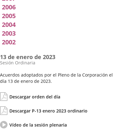
2006
2005
2004
2003
2002
13 de enero de 2023
Sesión Ordinaria
Acuerdos adoptados por el Pleno de la Corporación el
día 13 de enero de 2023.
Fecha
Orden
de
del
Descargar orden del día
la
día
Sesión
Actas/Acuerdos
Descargar P-13 enero 2023 ordinario
Vídeo
Enlace
Vídeo de la sesión plenaria
del
a
pleno
una