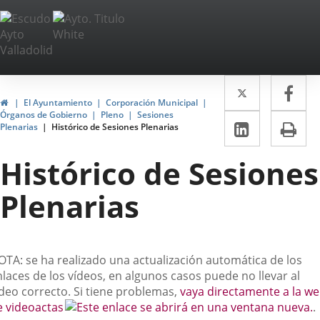
Portal
Saltar al contenido
Web
del
Twitter
Enlace
Fa
Enl
Ayuntamiento
Inicio
El Ayuntamiento
Corporación Municipal
a
a
Órganos de Gobierno
Pleno
Sesiones
de
LinkedIn
Enlace
Im
Plenarias
Histórico de Sesiones Plenarias
una
un
a
Valladolid
aplicació
apl
Histórico de Sesiones
una
externa.
ext
aplicaci
Plenarias
externa.
escripción
OTA: se ha realizado una actualización automática de los
laces de los vídeos, en algunos casos puede no llevar al
ídeo correcto. Si tiene problemas,
vaya directamente a la w
E
e videoactas
.