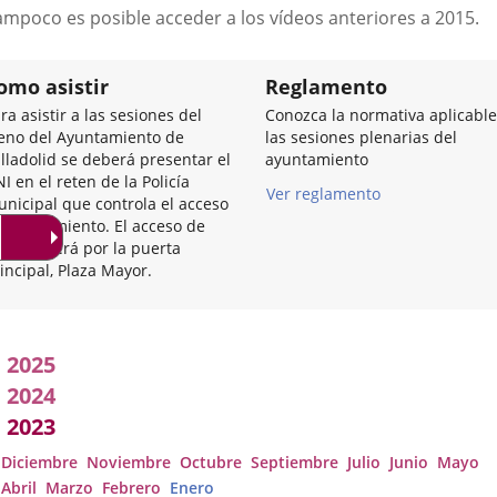
a
ampoco es posible acceder a los vídeos anteriores a 2015.
u
a
e
omo asistir
Reglamento
ra asistir a las sesiones del
Conozca la normativa aplicable
eno del Ayuntamiento de
las sesiones plenarias del
lladolid se deberá presentar el
ayuntamiento
I en el reten de la Policía
Ver reglamento
nicipal que controla el acceso
 Ayuntamiento. El acceso de
trada será por la puerta
incipal, Plaza Mayor.
Acuerdos
2025
adoptados
2024
2023
por
Diciembre
Noviembre
Octubre
Septiembre
Julio
Junio
Mayo
l
Abril
Marzo
Febrero
Enero