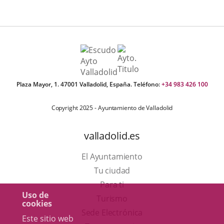
aplicación
externa.
Plaza Mayor, 1. 47001 Valladolid, España. Teléfono:
+34 983 426 100
Copyright 2025 - Ayuntamiento de Valladolid
valladolid.es
El Ayuntamiento
Tu ciudad
Para ti
Uso de
Este
Turismo
cookies
enlace
Enlace
Sede Electrónica
Este sitio web