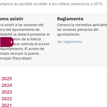
a
ampoco es posible acceder a los vídeos anteriores a 2015.
una
aplicación
externa.
omo asistir
Reglamento
ra asistir a las sesiones del
Conozca la normativa aplicable
eno del Ayuntamiento de
las sesiones plenarias del
lladolid se deberá presentar el
ayuntamiento
I en el reten de la Policía
Ver reglamento
nicipal que controla el acceso
 Ayuntamiento. El acceso de
trada será por la puerta
incipal, Plaza Mayor.
Acuerdos
2025
adoptados
2024
2023
por
2022
l
2021