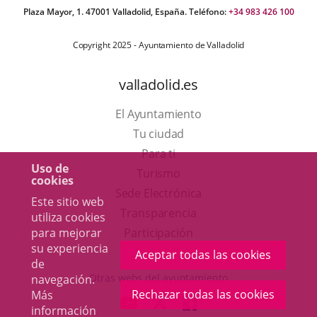
Plaza Mayor, 1. 47001 Valladolid, España. Teléfono:
+34 983 426 100
Copyright 2025 - Ayuntamiento de Valladolid
valladolid.es
El Ayuntamiento
Tu ciudad
Para ti
Uso de
Este
Turismo
cookies
enlace
Enlace
Sede Electrónica
Este sitio web
se
a
Transparencia
utiliza cookies
abrirá
una
Participación
para mejorar
su experiencia
en
aplicación
Aceptar todas las cookies
de
una
externa.
Otras webs del ayuntamiento
navegación.
ventana
Rechazar todas las cookies
Más
aderSocial
ENLACE
ENLACE
ENLACE
información
nueva.