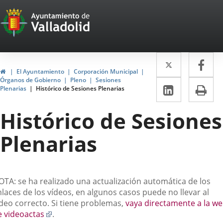
Portal
Saltar al contenido
Web
del
Twitter
Enlace
Fa
Enl
Ayuntamiento
Inicio
El Ayuntamiento
Corporación Municipal
a
a
Órganos de Gobierno
Pleno
Sesiones
de
LinkedIn
Enlace
Im
Plenarias
Histórico de Sesiones Plenarias
una
un
a
Valladolid
aplicació
apl
Histórico de Sesiones
una
externa.
ext
aplicaci
Plenarias
externa.
escripción
OTA: se ha realizado una actualización automática de los
laces de los vídeos, en algunos casos puede no llevar al
ídeo correcto. Si tiene problemas,
vaya directamente a la w
Enlace
e videoactas
.