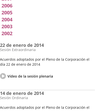
2006
2005
2004
2003
2002
22 de enero de 2014
Sesión Extraordinaria
Acuerdos adoptados por el Pleno de la Corporación el
día 22 de enero de 2014
Fecha
Vídeo
del
del
Enlace
Vídeo de la sesión plenaria
Pleno
pleno
a
una
aplicación
14 de enero de 2014
externa.
Sesión Ordinaria
Acuerdos adoptados por el Pleno de la Corporación el