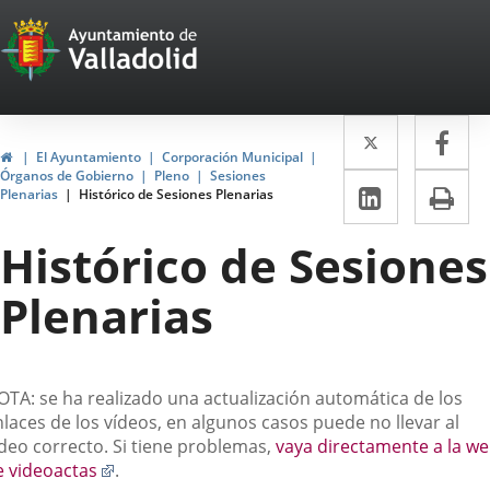
Portal
Saltar al contenido
Web
del
Twitter
Enlace
Fa
Enl
Ayuntamiento
Inicio
El Ayuntamiento
Corporación Municipal
a
a
Órganos de Gobierno
Pleno
Sesiones
de
LinkedIn
Enlace
Im
Plenarias
Histórico de Sesiones Plenarias
una
un
a
Valladolid
aplicació
apl
Histórico de Sesiones
una
externa.
ext
aplicaci
Plenarias
externa.
escripción
OTA: se ha realizado una actualización automática de los
laces de los vídeos, en algunos casos puede no llevar al
ídeo correcto. Si tiene problemas,
vaya directamente a la w
Enlace
e videoactas
.