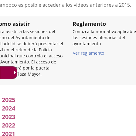
a
ampoco es posible acceder a los vídeos anteriores a 2015.
una
aplicación
externa.
omo asistir
Reglamento
ra asistir a las sesiones del
Conozca la normativa aplicable
eno del Ayuntamiento de
las sesiones plenarias del
lladolid se deberá presentar el
ayuntamiento
I en el reten de la Policía
Ver reglamento
nicipal que controla el acceso
 Ayuntamiento. El acceso de
trada será por la puerta
incipal, Plaza Mayor.
Acuerdos
2025
adoptados
2024
2023
por
2022
l
2021