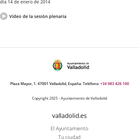
día 14 de enero de 2014
Fecha
Vídeo
del
del
Enlace
Vídeo de la sesión plenaria
Pleno
pleno
a
una
aplicación
externa.
Plaza Mayor, 1. 47001 Valladolid, España. Teléfono:
+34 983 426 100
Copyright 2025 - Ayuntamiento de Valladolid
valladolid.es
El Ayuntamiento
Tu ciudad