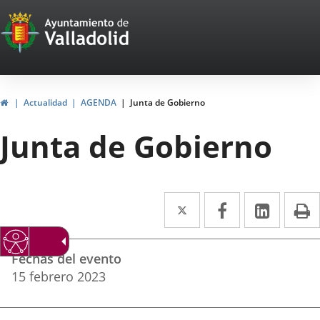
Portal
Saltar al contenido
Web
del
Ayuntamiento
Inicio
Actualidad
AGENDA
Junta de Gobierno
de
Junta de Gobierno
Valladolid
Twitter
Enlace
Facebook
Enlace
Linke
Enlace
I
a
a
a
Datos
una
una
una
Fechas del evento
del
aplicación
aplicación
aplica
15
febrero
2023
evento
externa.
externa.
extern