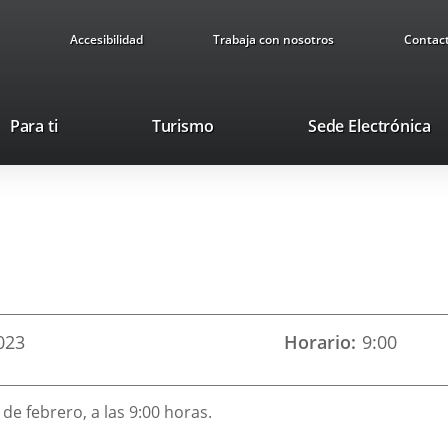
Accesibilidad
Trabaja con nosotros
Contac
Este
En
Para ti
Turismo
Sede Electrónica
enlace
a
se
u
abrirá
ap
en
ex
una
ventana
nueva.
023
Horario
9:00
 de febrero, a las 9:00 horas.