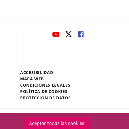
avaHeaderSocial
ENLACE
ENLACE
ENLACE
A
A
A
UNA
UNA
UNA
APLICACIÓN
APLICACIÓN
APLICACIÓN
EXTERNA.
EXTERNA.
EXTERNA.
Menú
ACCESIBILIDAD
Legal
MAPA WEB
Footer
CONDICIONES LEGALES
POLÍTICA DE COOKIES
PROTECCIÓN DE DATOS
Aceptar todas las cookies