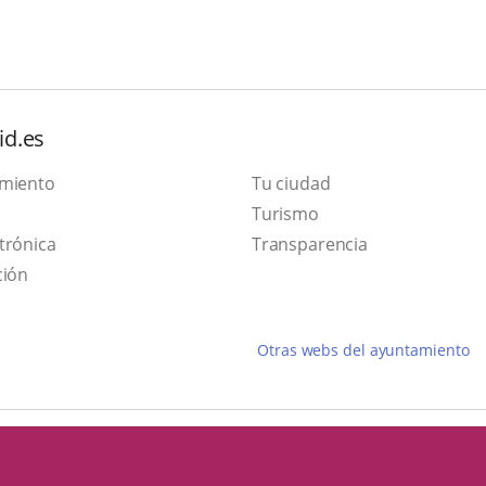
id.es
amiento
Tu ciudad
Este
Turismo
Enlace
enlace
trónica
Transparencia
a
se
ción
una
abrirá
aplicación
en
Otras webs del ayuntamiento
externa.
una
ventana
nueva.