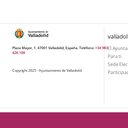
una
externa.
externa.
aplicación
externa.
valladol
El Ayunt
Plaza Mayor, 1. 47001 Valladolid, España. Teléfono:
+34 983
426 100
Para ti
Sede Elec
Copyright 2025 - Ayuntamiento de Valladolid
Participa