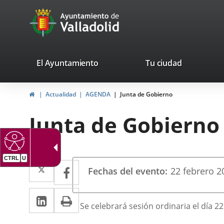
Portal
Saltar al contenido
avaTop
Web
del
Ayuntamiento
valladolid.es
El Ayuntamiento
Tu ciudad
de
Inicio
Actualidad
AGENDA
Junta de Gobierno
Valladolid
Junta de Gobierno
CTRL
U
Datos
Twitter
Enlace
Facebook
Enlace
Fechas del evento
22
febrero
2
del
a
a
evento
LinkedIn
Enlace
Imprimir
una
una
Descripción
Se celebrará sesión ordinaria el día 22
a
aplicación
aplicación