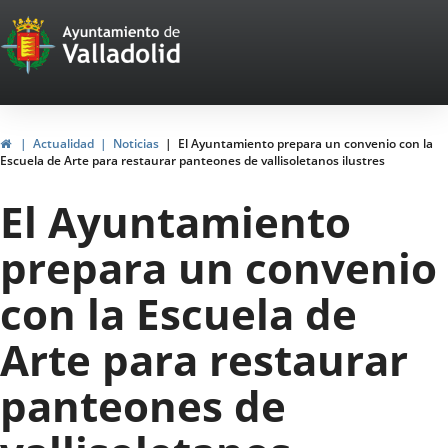
Portal
Saltar al contenido
Web
del
Ayuntamiento
Inicio
Actualidad
Noticias
El Ayuntamiento prepara un convenio con la
Escuela de Arte para restaurar panteones de vallisoletanos ilustres
de
El Ayuntamiento
Valladolid
prepara un convenio
con la Escuela de
Arte para restaurar
panteones de