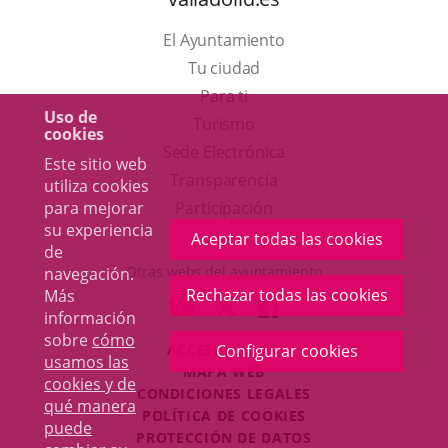
El Ayuntamiento
Tu ciudad
Para ti
Uso de
Este
Turismo
cookies
enlace
Enlace
Sede Electrónica
Este sitio web
se
a
Transparencia
utiliza cookies
abrirá
una
Participación
para mejorar
su experiencia
en
aplicación
Aceptar todas las cookies
de
una
externa.
Otras webs del ayuntamiento
navegación.
ventana
Rechazar todas las cookies
Más
aderSocial
ENLACE
ENLACE
ENLACE
información
nueva.
A
A
A
sobre
cómo
ACCESIBILIDAD
Configurar cookies
UNA
UNA
UNA
usamos las
MAPA WEB
APLICACIÓN
APLICACIÓN
APLICACIÓN
cookies y de
r
CONDICIONES LEGALES
EXTERNA.
EXTERNA.
EXTERNA.
qué manera
POLÍTICA DE COOKIES
puede
PROTECCIÓN DE DATOS