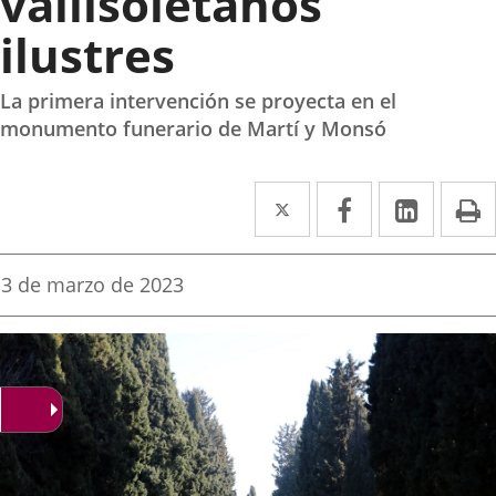
vallisoletanos
ilustres
La primera intervención se proyecta en el
monumento funerario de Martí y Monsó
Twitter
Enlace
Facebook
Enlace
Linke
Enlace
I
a
a
a
una
una
una
Fecha
3 de marzo de 2023
de
aplicación
aplicación
aplica
la
noticia
externa.
externa.
extern