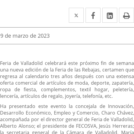
Twitter
Enlace
Facebook
Enlace
Linke
Enlace
I
a
a
a
una
una
una
Fecha
9 de marzo de 2023
de
aplicación
aplicación
aplica
la
noticia
externa.
externa.
extern
Descripción
Feria de Valladolid celebrará este próximo fin de semana
una nueva edición de la Feria de las Rebajas, certamen que
regresa al calendario tres años después con una extensa
oferta comercial de artículos de moda, deporte, zapatería,
ropa de fiesta, complementos, textil hogar, peletería,
lencería, artículos de regalo, joyería, telefonía, etc.
Ha presentado este evento la concejala de Innovación,
Desarrollo Económico, Empleo y Comercio, Charo Chávez,
acompañada por el director general de Feria de Valladolid,
Alberto Alonso; el presidente de FECOSVA, Jesús Herreras;
la secretaria general de la Cámara de Valladolid, María