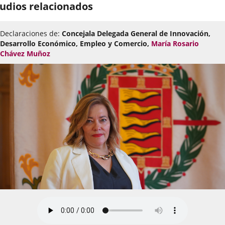
udios relacionados
Declaraciones de:
Concejala Delegada General de Innovación,
Desarrollo Económico, Empleo y Comercio,
María Rosario
Chávez Muñoz