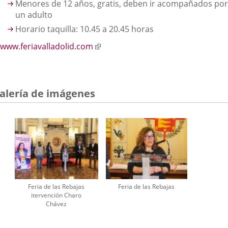
Menores de 12 años, gratis, deben ir acompañados por
un adulto
Horario taquilla: 10.45 a 20.45 horas
Enlace
www.feriavalladolid.com
a
una
aplicación
externa.
alería de imágenes
Feria de las Rebajas
Feria de las Rebajas
itervención Charo
Chávez