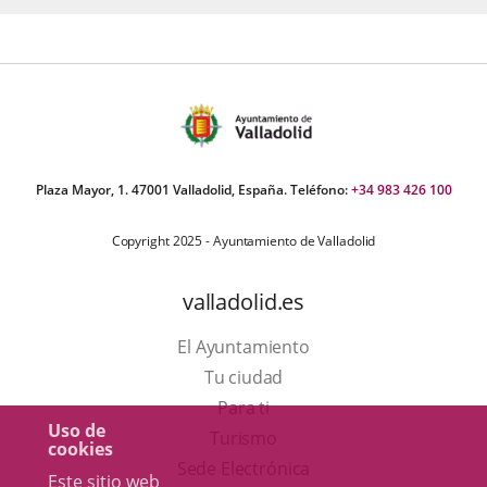
Plaza Mayor, 1. 47001 Valladolid, España. Teléfono:
+34 983 426 100
Copyright 2025 - Ayuntamiento de Valladolid
valladolid.es
El Ayuntamiento
Tu ciudad
Para ti
Uso de
Este
Turismo
cookies
enlace
Enlace
Sede Electrónica
Este sitio web