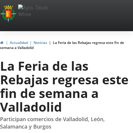
Portal
Saltar al contenido
Web
del
Ayuntamiento
Inicio
Actualidad
Noticias
La Feria de las Rebajas regresa este fin de
semana a Valladolid
de
La Feria de las
Valladolid
Rebajas regresa este
fin de semana a
Valladolid
Participan comercios de Valladolid, León,
Salamanca y Burgos