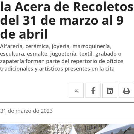
la Acera de Recoletos
del 31 de marzo al 9
de abril
Alfarería, cerámica, joyería, marroquinería,
escultura, esmalte, juguetería, textil, grabado o
zapatería forman parte del repertorio de oficios
tradicionales y artísticos presentes en la cita
Twitter
Enlace
Facebook
Enlace
Linke
Enlace
I
a
a
a
una
una
una
Fecha
31 de marzo de 2023
de
aplicación
aplicación
aplica
la
noticia
externa.
externa.
extern