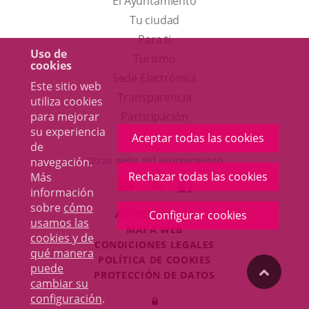
El Ayuntamiento
Tu ciudad
Para ti
Uso de
Este
Turismo
cookies
enlace
Enlace
Sede Electrónica
Este sitio web
se
a
Transparencia
utiliza cookies
abrirá
una
Participación
para mejorar
su experiencia
en
aplicación
Aceptar todas las cookies
de
una
externa.
Otras webs del ayuntamiento
navegación.
ventana
Rechazar todas las cookies
Más
aderSocial
ENLACE
ENLACE
ENLACE
información
nueva.
A
A
A
sobre
cómo
ACCESIBILIDAD
Configurar cookies
UNA
UNA
UNA
usamos las
MAPA WEB
APLICACIÓN
APLICACIÓN
APLICACIÓN
cookies y de
r
CONDICIONES LEGALES
EXTERNA.
EXTERNA.
EXTERNA.
qué manera
POLÍTICA DE COOKIES
puede
"Volver
PROTECCIÓN DE DATOS
cambiar su
Toggl
configuración
.
Iniciar
navig
arriba"