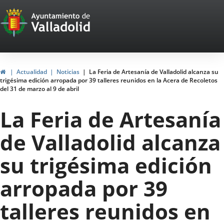
Portal
Saltar al contenido
Web
del
Ayuntamiento
Inicio
Actualidad
Noticias
La Feria de Artesanía de Valladolid alcanza su
trigésima edición arropada por 39 talleres reunidos en la Acera de Recoletos
de
del 31 de marzo al 9 de abril
Valladolid
La Feria de Artesanía
de Valladolid alcanza
su trigésima edición
arropada por 39
talleres reunidos en