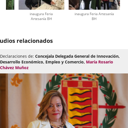
ia
inaugura Feria
inaugura Feria Artesanía
BH
Artesanía BH
BH
úmero
e
udios relacionados
apositivas:
Declaraciones de:
Concejala Delegada General de Innovación,
Desarrollo Económico, Empleo y Comercio,
María Rosario
Chávez Muñoz