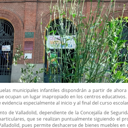
elas municipales infantiles dispondrán a partir de ahora
e ocupan un lugar inapropiado en los centros educativos. 
videncia especialmente al inicio y al final del curso escolar
nto de Valladolid, dependiente de la Concejalía de Segurid
particulares, que se realizan puntualmente siguiendo el pr
 Valladolid, pues permite deshacerse de bienes muebles en 