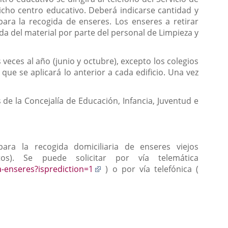
dicho centro educativo. Deberá indicarse cantidad y
para la recogida de enseres. Los enseres a retirar
gida del material por parte del personal de Limpieza y
veces al año (junio y octubre), excepto los colegios
que se aplicará lo anterior a cada edificio. Una vez
 de la Concejalía de Educación, Infancia, Juventud e
ra la recogida domiciliaria de enseres viejos
os). Se puede solicitar por vía telemática
Enlace
a-enseres?isprediction=1
) o por vía telefónica (
a
una
aplicación
externa.