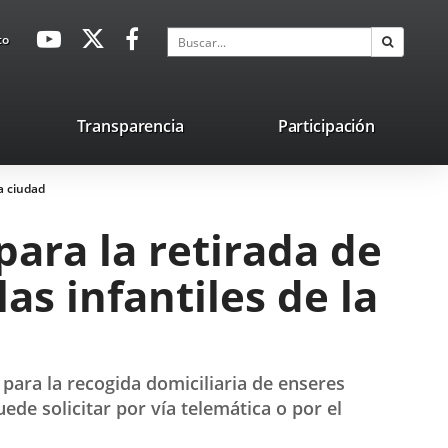
avaHeaderSocial
Enlace
Enlace
Enlace
Buscar
to
Buscar
a
a
a
una
una
una
aplicación
aplicación
aplicación
lace
Transparencia
Participación
externa.
externa.
externa.
na
a ciudad
licación
terna.
ara la retirada de
as infantiles de la
para la recogida domiciliaria de enseres
de solicitar por vía telemática o por el