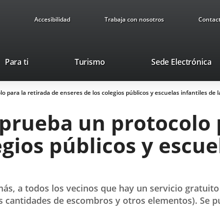
Accesibilidad
Trabaja con nosotros
Contac
Este
En
Para ti
Turismo
Sede Electrónica
enlace
a
se
u
para la retirada de enseres de los colegios públicos y escuelas infantiles de l
abrirá
ap
en
ex
prueba un protocolo p
una
ventana
gios públicos y escuel
nueva.
s, a todos los vecinos que hay un servicio gratuito 
 cantidades de escombros y otros elementos). Se pue