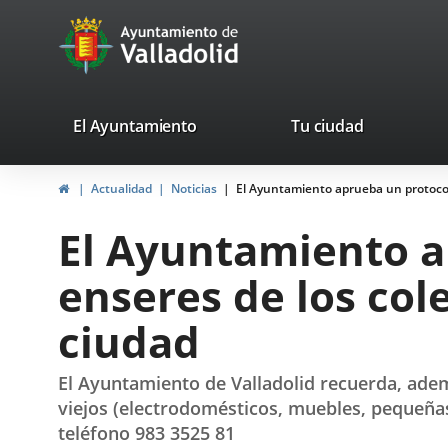
Portal
Saltar al contenido
avaTop
Web
del
Ayuntamiento
valladolid.es
El Ayuntamiento
Tu ciudad
de
Inicio
Actualidad
Noticias
El Ayuntamiento aprueba un protocolo 
Valladolid
El Ayuntamiento a
enseres de los cole
ciudad
El Ayuntamiento de Valladolid recuerda, ademá
viejos (electrodomésticos, muebles, pequeñas
teléfono 983 3525 81