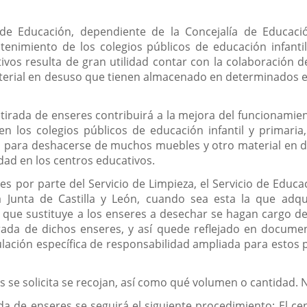
 de Educación, dependiente de la Concejalía de Educació
nimiento de los colegios públicos de educación infantil, 
os resulta de gran utilidad contar con la colaboración de
rial en desuso que tienen almacenado en determinados esp
etirada de enseres contribuirá a la mejora del funcionamien
n los colegios públicos de educación infantil y primar
s para deshacerse de muchos muebles y otro material en d
dad en los centros educativos.
res por parte del Servicio de Limpieza, el Servicio de Educa
a Junta de Castilla y León, cuando sea esta la que adq
 que sustituye a los enseres a desechar se hagan cargo d
ada de dichos enseres, y así quede reflejado en documento
ulación específica de responsabilidad ampliada para estos
s se solicita se recojan, así como qué volumen o cantidad. 
a de enseres se seguirá el siguiente procedimiento: El cent