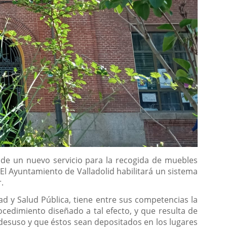
 de un nuevo servicio para la recogida de muebles
El Ayuntamiento de Valladolid habilitará un sistema
.
ad y Salud Pública, tiene entre sus competencias la
ocedimiento diseñado a tal efecto, y que resulta de
desuso y que éstos sean depositados en los lugares