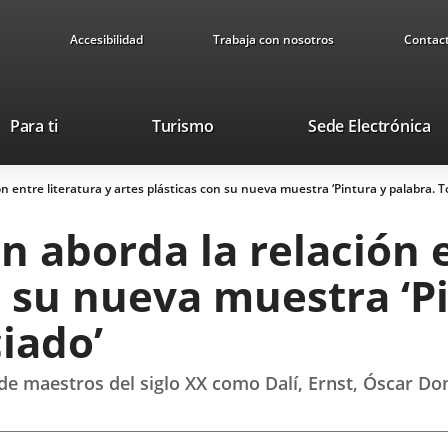
Accesibilidad
Trabaja con nosotros
Contac
Este
En
Para ti
Turismo
Sede Electrónica
enlace
a
se
u
ón entre literatura y artes plásticas con su nueva muestra ‘Pintura y palabra. 
abrirá
ap
en
ex
n aborda la relación e
una
ventana
n su nueva muestra ‘P
nueva.
iado’
de maestros del siglo XX como Dalí, Ernst, Óscar D