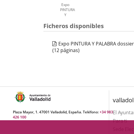
Expo
PINTURA
Y
PALABRA
Número
Ficheros disponibles
cartel
de
diapositivas:
1
Expo PINTURA Y PALABRA dossie
(12 páginas)
valladol
El Ayunt
Plaza Mayor, 1. 47001 Valladolid, España. Teléfono:
+34 983
426 100
Para ti
Sede Elec