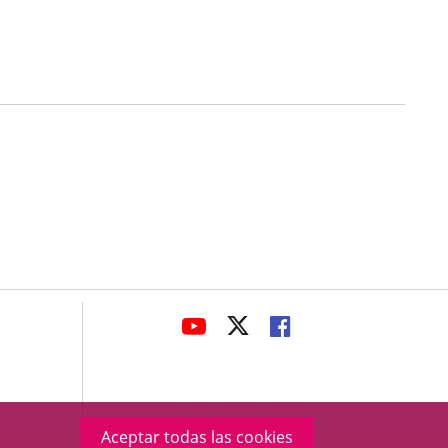
avaHeaderSocial
ENLACE
ENLACE
ENLACE
A
A
A
UNA
UNA
UNA
APLICACIÓN
APLICACIÓN
APLICACIÓN
EXTERNA.
EXTERNA.
EXTERNA.
Aceptar todas las cookies