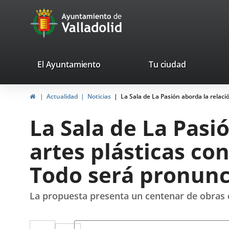
Portal
Saltar al contenido
avaTop
Web
del
Ayuntamiento
valladolid.es
El Ayuntamiento
Tu ciudad
de
Inicio
Actualidad
Noticias
La Sala de La Pasión aborda la relaci
Valladolid
La Sala de La Pasió
artes plásticas co
Todo será pronunc
La propuesta presenta un centenar de obras 
Twitter
Enlace