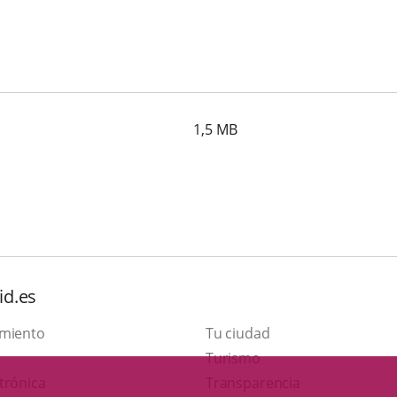
r
1,5
MB
id.es
amiento
Tu ciudad
Este
Turismo
Enlace
enlace
trónica
Transparencia