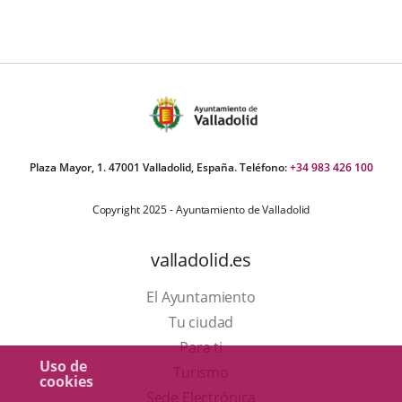
Plaza Mayor, 1. 47001 Valladolid, España. Teléfono:
+34 983 426 100
Copyright 2025 - Ayuntamiento de Valladolid
valladolid.es
El Ayuntamiento
Tu ciudad
Para ti
Uso de
Este
Turismo
cookies
enlace
Enlace
Sede Electrónica