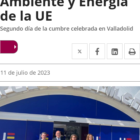
Ambiente y Energía
de la UE
Segundo día de la cumbre celebrada en Valladolid
Twitter
Enlace
Facebook
Enlace
Linke
Enlace
I
a
a
a
una
una
una
Fecha
11 de julio de 2023
de
aplicación
aplicación
aplica
la
noticia
externa.
externa.
extern