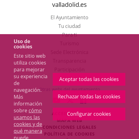
valladolid.es
El Ayuntamiento
Tu ciudad
Para ti
Uso de
Este
Turismo
cookies
enlace
Enlace
Sede Electrónica
Este sitio web
se
a
Transparencia
utiliza cookies
abrirá
una
para mejorar
Participación
su experiencia
en
aplicación
Aceptar todas las cookies
de
una
externa.
Otras webs del ayuntamiento
navegación.
ventana
Rechazar todas las cookies
Más
aderSocial
ENLACE
ENLACE
ENLACE
información
nueva.
A
A
A
sobre
cómo
Configurar cookies
ACCESIBILIDAD
UNA
UNA
UNA
usamos las
MAPA WEB
APLICACIÓN
APLICACIÓN
APLICACIÓN
cookies y de
r
CONDICIONES LEGALES
EXTERNA.
EXTERNA.
EXTERNA.
qué manera
POLÍTICA DE COOKIES
puede