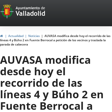
Portal
Saltar al contenido
Web
del
Ayuntamiento
Inicio
Actualidad
Noticias
AUVASA modifica desde hoy el recorrido de las
líneas 4 y Búho 2 en Fuente Berrocal a petición de los vecinos y traslada la
de
parada de cabecera
Valladolid
AUVASA modifica
desde hoy el
recorrido de las
líneas 4 y Búho 2 en
Fuente Berrocal a