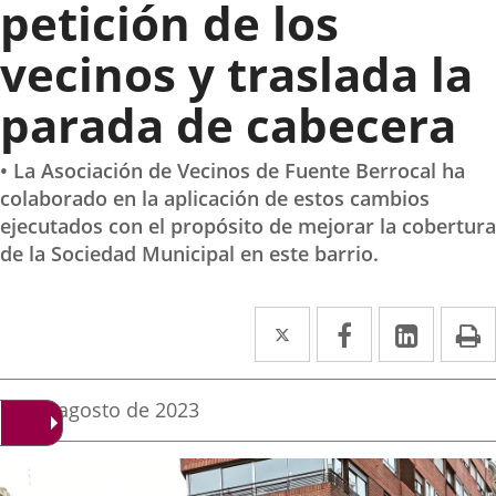
petición de los
vecinos y traslada la
parada de cabecera
• La Asociación de Vecinos de Fuente Berrocal ha
colaborado en la aplicación de estos cambios
ejecutados con el propósito de mejorar la cobertura
de la Sociedad Municipal en este barrio.
Twitter
Enlace
Facebook
Enlace
Linke
Enlace
I
a
a
a
una
una
una
Fecha
22 de agosto de 2023
de
aplicación
aplicación
aplica
la
noticia
externa.
externa.
extern