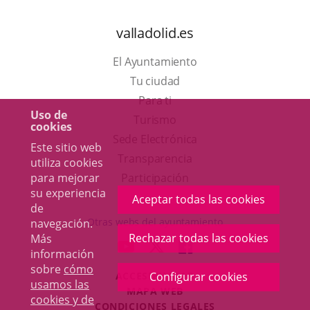
valladolid.es
El Ayuntamiento
Tu ciudad
Para ti
Uso de
Este
Turismo
cookies
enlace
Enlace
Sede Electrónica
Este sitio web
se
a
Transparencia
utiliza cookies
abrirá
una
Participación
para mejorar
su experiencia
en
aplicación
Aceptar todas las cookies
de
una
externa.
Otras webs del ayuntamiento
navegación.
ventana
Rechazar todas las cookies
Más
aderSocial
ENLACE
ENLACE
ENLACE
información
nueva.
A
A
A
sobre
cómo
ACCESIBILIDAD
Configurar cookies
UNA
UNA
UNA
usamos las
MAPA WEB
APLICACIÓN
APLICACIÓN
APLICACIÓN
cookies y de
r
CONDICIONES LEGALES