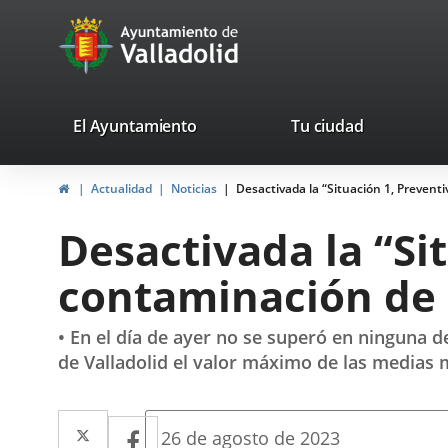
Portal
Saltar al contenido
avaTop
Web
del
Ayuntamiento
valladolid.es
El Ayuntamiento
Tu ciudad
de
Inicio
Actualidad
Noticias
Desactivada la “Situación 1, Prevent
Valladolid
Desactivada la “Si
contaminación de
• En el día de ayer no se superó en ninguna 
de Valladolid el valor máximo de las medias 
Twitter
Enlace
Facebook
Enlace
Fecha
26 de agosto de 2023