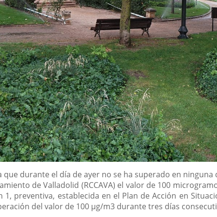
 que durante el día de ayer no se ha superado en ninguna 
amiento de Valladolid (RCCAVA) el valor de 100 microgra
ón 1, preventiva, establecida en el Plan de Acción en Situa
uperación del valor de 100 µg/m3 durante tres días consecut