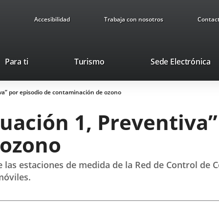
Accesibilidad
Trabaja con nosotros
Contac
Este
En
Para ti
Turismo
Sede Electrónica
enlace
a
se
u
iva” por episodio de contaminación de ozono
abrirá
ap
en
ex
tuación 1, Preventiva”
una
ventana
 ozono
nueva.
de las estaciones de medida de la Red de Control d
móviles.