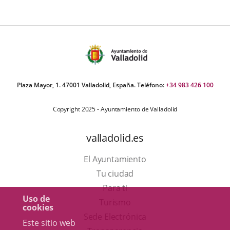
úmero
e
apositivas:
Plaza Mayor, 1. 47001 Valladolid, España. Teléfono:
+34 983 426 100
Copyright 2025 - Ayuntamiento de Valladolid
valladolid.es
El Ayuntamiento
Tu ciudad
Para ti
Uso de
Este
Turismo
cookies
enlace
Enlace
Sede Electrónica
Este sitio web