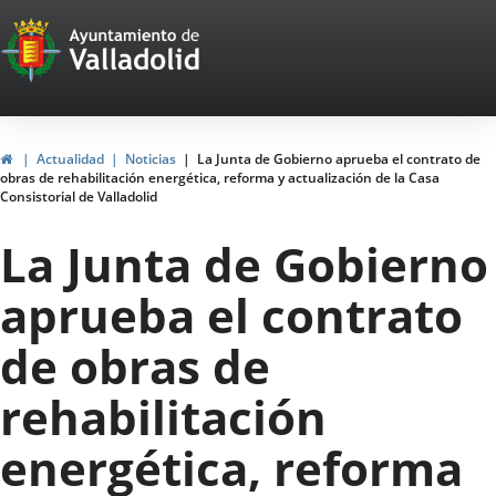
Portal
Saltar al contenido
Web
del
Ayuntamiento
Inicio
Actualidad
Noticias
La Junta de Gobierno aprueba el contrato de
obras de rehabilitación energética, reforma y actualización de la Casa
de
Consistorial de Valladolid
Valladolid
La Junta de Gobierno
aprueba el contrato
de obras de
rehabilitación
energética, reforma