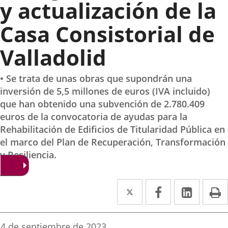
y actualización de la
Casa Consistorial de
Valladolid
• Se trata de unas obras que supondrán una
inversión de 5,5 millones de euros (IVA incluido)
que han obtenido una subvención de 2.780.409
euros de la convocatoria de ayudas para la
Rehabilitación de Edificios de Titularidad Pública en
el marco del Plan de Recuperación, Transformación
y Resiliencia.
Twitter
Enlace
Facebook
Enlace
Linke
Enlace
I
a
a
a
una
una
una
Fecha
4 de septiembre de 2023