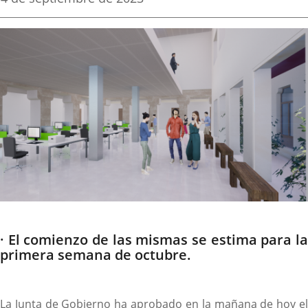
de
aplicación
aplicación
aplica
la
noticia
externa.
externa.
extern
Descripción
· El comienzo de las mismas se estima para la
primera semana de octubre.
La Junta de Gobierno ha aprobado en la mañana de hoy el