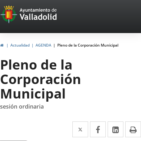
Portal
Saltar al contenido
Web
del
Ayuntamiento
Inicio
Actualidad
AGENDA
Pleno de la Corporación Municipal
de
Pleno de la
Valladolid
Corporación
Municipal
sesión ordinaria
Twitter
Enlace
Facebook
Enlace
Linke
Enlace
I
a
a
a