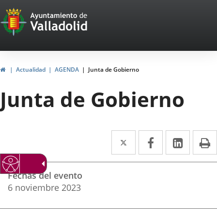
Portal
Saltar al contenido
Web
del
Ayuntamiento
Inicio
Actualidad
AGENDA
Junta de Gobierno
de
Junta de Gobierno
Valladolid
Twitter
Enlace
Facebook
Enlace
Linke
Enlace
I
a
a
a
Datos
una
una
una
Fechas del evento
del
aplicación
aplicación
aplica
6
noviembre
2023
evento
externa.
externa.
extern