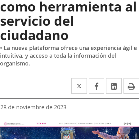
como herramienta al
servicio del
ciudadano
• La nueva plataforma ofrece una experiencia ágil e
intuitiva, y acceso a toda la información del
organismo.
Twitter
Enlace
Facebook
Enlace
Linke
Enlace
I
a
a
a
una
una
una
Fecha
28 de noviembre de 2023
de
aplicación
aplicación
aplica
la
noticia
externa.
externa.
extern