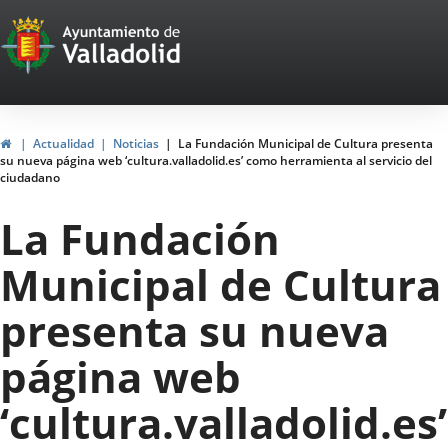
Portal
Saltar al contenido
Web
del
Ayuntamiento
Inicio
Actualidad
Noticias
La Fundación Municipal de Cultura presenta
su nueva página web ‘cultura.valladolid.es’ como herramienta al servicio del
de
ciudadano
Valladolid
La Fundación
Municipal de Cultura
presenta su nueva
página web
‘cultura.valladolid.es’