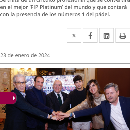
en el mejor ‘FIP Platinum’ del mundo y que contará
con la presencia de los números 1 del pádel.
Twitter
Enlace
Facebook
Enlace
Linke
Enlace
I
a
a
a
una
una
una
Fecha
23 de enero de 2024
de
aplicación
aplicación
aplica
la
noticia
externa.
externa.
extern