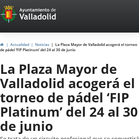
Portal
Saltar al contenido
Web
del
Ayuntamiento
Inicio
Actualidad
Noticias
La Plaza Mayor de Valladolid acogerá el torneo
de pádel ‘FIP Platinum’ del 24 al 30 de junio
de
La Plaza Mayor de
Valladolid
Valladolid acogerá el
torneo de pádel ‘FIP
Platinum’ del 24 al 30
de junio
Se trata de un circuito profesional que se convertirá