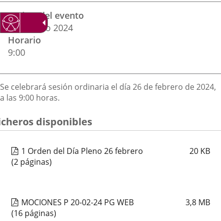
Datos
una
una
una
Fechas del evento
del
aplicación
aplicación
aplica
26
febrero
2024
evento
Horario
externa.
externa.
extern
9:00
Descripción
Se celebrará sesión ordinaria el día 26 de febrero de 2024,
a las 9:00 horas.
icheros disponibles
1 Orden del Día Pleno 26 febrero
20
KB
(2 páginas)
MOCIONES P 20-02-24 PG WEB
3,8
MB
(16 páginas)