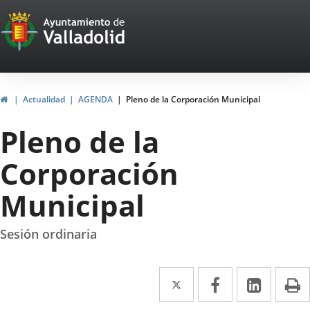
Portal
Saltar al contenido
Web
del
Ayuntamiento
Inicio
Actualidad
AGENDA
Pleno de la Corporación Municipal
de
Pleno de la
Valladolid
Corporación
Municipal
Sesión ordinaria
Twitter
Enlace
Facebook
Enlace
Linke
Enlace
I
a
a
a