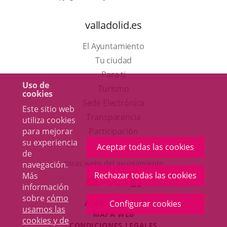
valladolid.es
El Ayuntamiento
Tu ciudad
Para ti
Uso de
Este
Turismo
cookies
enlace
Enlace
Sede Electrónica
Este sitio web
se
a
Transparencia
utiliza cookies
abrirá
una
para mejorar
Participación
su experiencia
en
aplicación
Aceptar todas las cookies
de
una
externa.
Otras webs del ayuntamiento
navegación.
ventana
Rechazar todas las cookies
Más
aderSocial
ENLACE
ENLACE
ENLACE
información
nueva.
A
A
A
sobre
cómo
ACCESIBILIDAD
Configurar cookies
UNA
UNA
UNA
usamos las
MAPA WEB
APLICACIÓN
APLICACIÓN
APLICACIÓN
cookies y de
r
CONDICIONES LEGALES