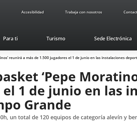
Accesibilidad
Trabaja con nosotros
Contac
Este
En
Para ti
Turismo
Sede Electrónica
enlace
a
se
u
tinos’ reunirá a más de 1.500 jugadores el 1 de junio en las instalaciones depo
abrirá
ap
en
ex
ibasket ‘Pepe Moratin
una
ventana
el 1 de junio en las i
nueva.
ampo Grande
:30h, un total de 120 equipos de categoría alevín y b