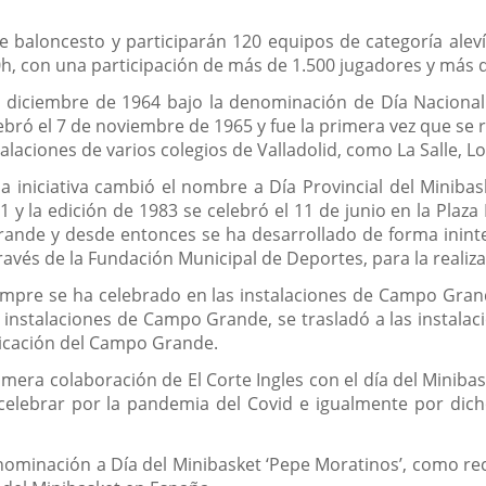
de baloncesto y participarán 120 equipos de categoría ale
00h, con una participación de más de 1.500 jugadores y más d
e diciembre de 1964 bajo la denominación de Día Nacional d
ebró el 7 de noviembre de 1965 y fue la primera vez que se
talaciones de varios colegios de Valladolid, como La Salle, L
 la iniciativa cambió el nombre a Día Provincial del Miniba
y la edición de 1983 se celebró el 11 de junio en la Plaza 
ande y desde entonces se ha desarrollado de forma ininter
ravés de la Fundación Municipal de Deportes, para la realiza
empre se ha celebrado en las instalaciones de Campo Gran
s instalaciones de Campo Grande, se trasladó a las instalac
bicación del Campo Grande.
imera colaboración de El Corte Ingles con el día del Minibas
elebrar por la pandemia del Covid e igualmente por dicho
nominación a Día del Minibasket ‘Pepe Moratinos’, como re