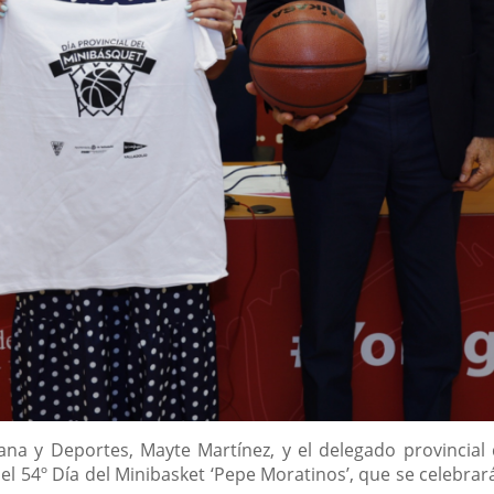
ana y Deportes, Mayte Martínez, y el delegado provincial 
 54º Día del Minibasket ‘Pepe Moratinos’, que se celebrará 