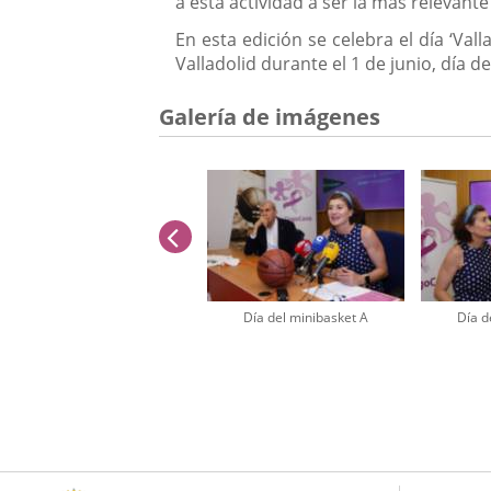
a esta actividad a ser la más relevant
En esta edición se celebra el día ‘Val
Valladolid durante el 1 de junio, día de
Galería de imágenes
anterior
Día del minibasket A
Día d
Número
de
diapositivas:
2