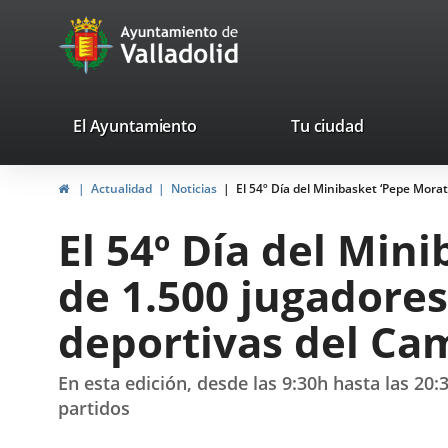
Portal
Saltar al contenido
avaTop
Web
del
Ayuntamiento
valladolid.es
El Ayuntamiento
Tu ciudad
de
Inicio
Actualidad
Noticias
El 54º Día del Minibasket ‘Pepe Mora
Valladolid
El 54º Día del Min
de 1.500 jugadores 
deportivas del C
En esta edición, desde las 9:30h hasta las 20
partidos