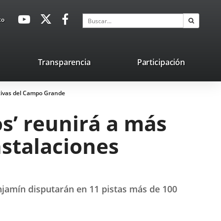
avaHeaderSocial
Enlace
Enlace
Enlace
Buscar
to
Buscar
a
a
a
una
una
una
aplicación
aplicación
aplicación
lace
Transparencia
Participación
externa.
externa.
externa.
na
rtivas del Campo Grande
licación
terna.
os’ reunirá a más
nstalaciones
enjamín disputarán en 11 pistas más de 100