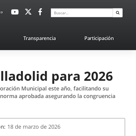
avaHeaderSocial
Enlace
Enlace
Enlace
Buscar
to
Buscar
a
a
a
una
una
una
aplicación
aplicación
aplicación
lace
Transparencia
Participación
externa.
externa.
externa.
na
licación
terna.
ladolid para 2026
ración Municipal este año, facilitando su
 la norma aprobada asegurando la congruencia
ón
18 de marzo de 2026