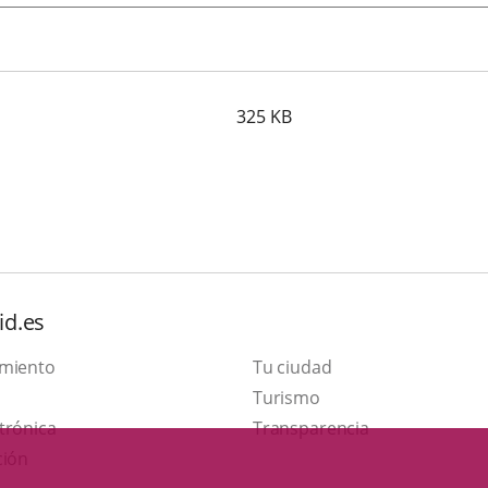
325
KB
id.es
amiento
Tu ciudad
Este
Turismo
Enlace
enlace
trónica
Transparencia
a
se
ción