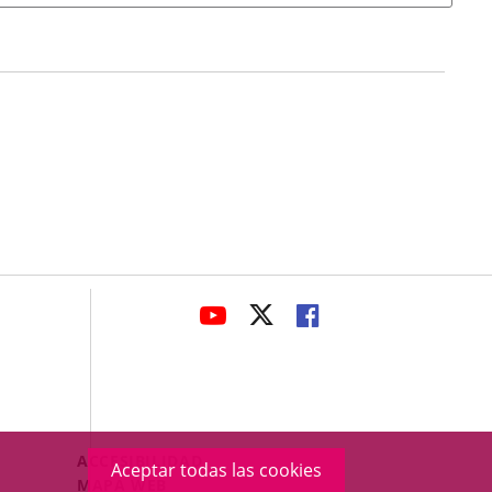
avaHeaderSocial
ENLACE
ENLACE
ENLACE
A
A
A
UNA
UNA
UNA
APLICACIÓN
APLICACIÓN
APLICACIÓN
EXTERNA.
EXTERNA.
EXTERNA.
Menú
ACCESIBILIDAD
Aceptar todas las cookies
Legal
MAPA WEB