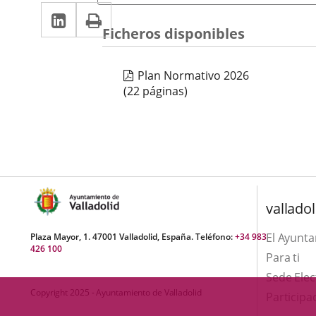
normativa
LinkedIn
Enlace
Imprimir
una
una
Ficheros disponibles
a
aplicación
aplicación
una
externa.
externa.
Plan Normativo 2026
aplicación
(22 páginas)
externa.
valladol
El Ayunt
Plaza Mayor, 1. 47001 Valladolid, España. Teléfono:
+34 983
426 100
Para ti
Sede Elec
Copyright 2025 - Ayuntamiento de Valladolid
Participa