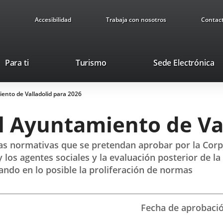
Accesibilidad
Trabaja con nosotros
Contac
Este
En
Para ti
Turismo
Sede Electrónica
enlace
a
se
u
ento de Valladolid para 2026
abrirá
ap
en
ex
l Ayuntamiento de Val
una
ventana
nueva.
as normativas que se pretendan aprobar por la Corpo
 los agentes sociales y la evaluación posterior de
tando en lo posible la proliferación de normas
Fecha de aprobaci