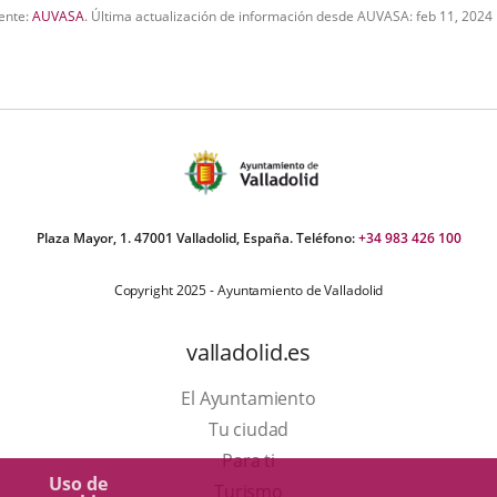
aplicación
ente:
AUVASA
.
Última actualización de información desde AUVASA:
feb 11, 2024
externa.
Plaza Mayor, 1. 47001 Valladolid, España. Teléfono:
+34 983 426 100
Copyright 2025 - Ayuntamiento de Valladolid
valladolid.es
El Ayuntamiento
Tu ciudad
Para ti
Uso de
Este
Turismo