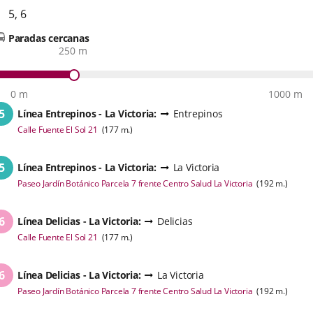
5
,
6
Paradas cercanas
250 m
0 m
1000 m
5
Línea
Entrepinos - La Victoria
:
Entrepinos
Enlace
Calle Fuente El Sol 21
(
177
m.
)
a
una
aplicación
5
Línea
Entrepinos - La Victoria
:
La Victoria
externa.
Enlace
Paseo Jardín Botánico Parcela 7 frente Centro Salud La Victoria
(
192
m.
)
a
una
aplicación
6
Línea
Delicias - La Victoria
:
Delicias
externa.
Enlace
Calle Fuente El Sol 21
(
177
m.
)
a
una
aplicación
6
Línea
Delicias - La Victoria
:
La Victoria
externa.
Enlace
Paseo Jardín Botánico Parcela 7 frente Centro Salud La Victoria
(
192
m.
)
a
una