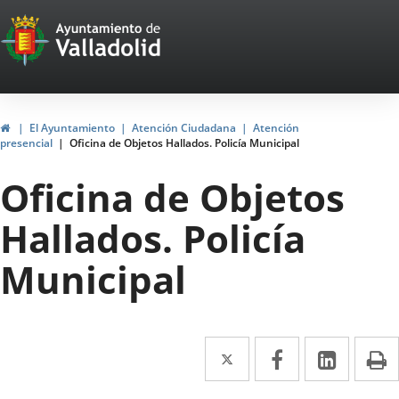
Portal
Saltar al contenido
Web
del
Ayuntamiento
Inicio
El Ayuntamiento
Atención Ciudadana
Atención
presencial
Oficina de Objetos Hallados. Policía Municipal
de
Oficina de Objetos
Valladolid
Hallados. Policía
Municipal
Twitter
Enlace
Facebook
Enlace
Linke
Enlace
I
a
a
a