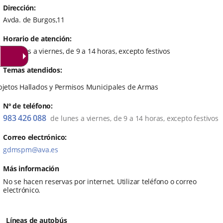
una
una
una
Dirección
Avda. de Burgos,11
aplicación
aplicación
aplica
externa.
externa.
extern
Horario de atención
De lunes a viernes, de 9 a 14 horas, excepto festivos
Temas atendidos
jetos Hallados y Permisos Municipales de Armas
Nº de teléfono
983 426 088
de lunes a viernes, de 9 a 14 horas, excepto festivos
Correo electrónico
gdmspm@ava.es
Más información
No se hacen reservas por internet. Utilizar teléfono o correo
electrónico.
Líneas de autobús