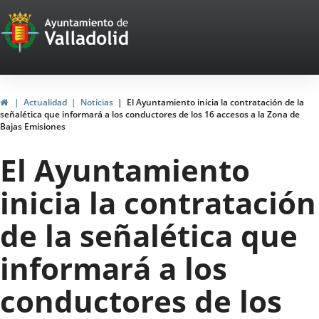
Portal
Saltar al contenido
Web
del
Ayuntamiento
Inicio
Actualidad
Noticias
El Ayuntamiento inicia la contratación de la
señalética que informará a los conductores de los 16 accesos a la Zona de
de
Bajas Emisiones
Valladolid
El Ayuntamiento
inicia la contratación
de la señalética que
informará a los
conductores de los