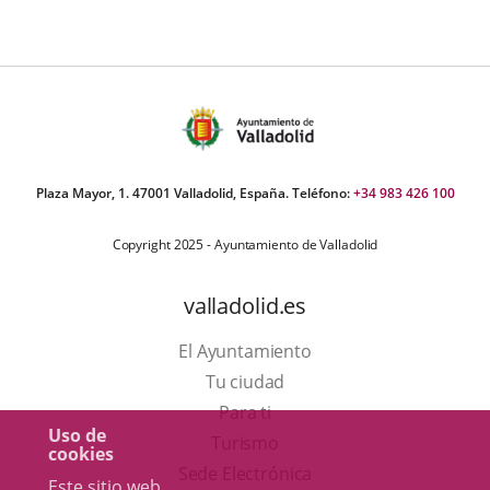
Plaza Mayor, 1. 47001 Valladolid, España. Teléfono:
+34 983 426 100
Copyright 2025 - Ayuntamiento de Valladolid
valladolid.es
El Ayuntamiento
Tu ciudad
Para ti
Uso de
Este
Turismo
cookies
enlace
Enlace
Sede Electrónica
Este sitio web