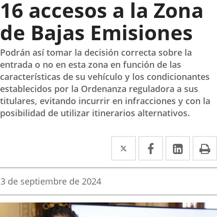
16 accesos a la Zona
de Bajas Emisiones
Podrán así tomar la decisión correcta sobre la
entrada o no en esta zona en función de las
características de su vehículo y los condicionantes
establecidos por la Ordenanza reguladora a sus
titulares, evitando incurrir en infracciones y con la
posibilidad de utilizar itinerarios alternativos.
Twitter
Enlace
Facebook
Enlace
Linke
Enlace
I
a
a
a
una
una
una
Fecha
3 de septiembre de 2024
de
aplicación
aplicación
aplica
la
noticia
externa.
externa.
extern