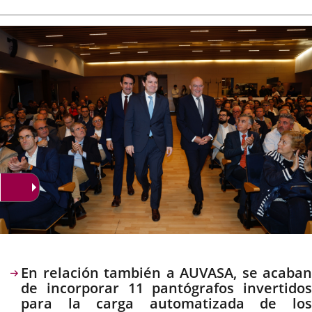
de
aplicación
aplicación
aplica
la
noticia
externa.
externa.
extern
Descripción
En relación también a AUVASA, se acaban
de incorporar 11 pantógrafos invertidos
para la carga automatizada de los