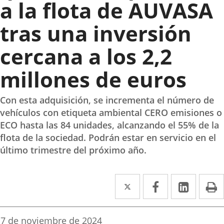
a la flota de AUVASA
tras una inversión
cercana a los 2,2
millones de euros
Con esta adquisición, se incrementa el número de
vehículos con etiqueta ambiental CERO emisiones o
ECO hasta las 84 unidades, alcanzando el 55% de la
flota de la sociedad. Podrán estar en servicio en el
último trimestre del próximo año.
Twitter
Enlace
Facebook
Enlace
Linke
Enlace
I
a
a
a
una
una
una
Fecha
7 de noviembre de 2024