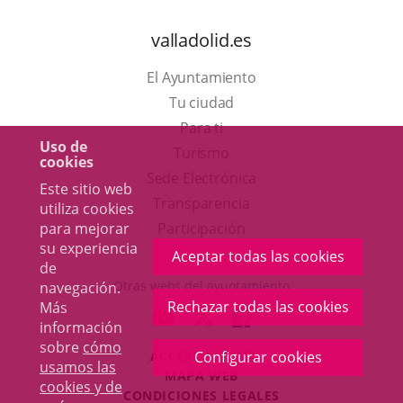
valladolid.es
El Ayuntamiento
Tu ciudad
Para ti
Uso de
Este
Turismo
cookies
enlace
Enlace
Sede Electrónica
Este sitio web
se
a
Transparencia
utiliza cookies
abrirá
una
Participación
para mejorar
su experiencia
en
aplicación
Aceptar todas las cookies
de
una
externa.
Otras webs del ayuntamiento
navegación.
ventana
Rechazar todas las cookies
Más
aderSocial
ENLACE
ENLACE
ENLACE
información
nueva.
A
A
A
sobre
cómo
ACCESIBILIDAD
Configurar cookies
UNA
UNA
UNA
usamos las
MAPA WEB
APLICACIÓN
APLICACIÓN
APLICACIÓN
cookies y de
r
CONDICIONES LEGALES