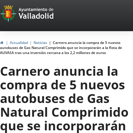
Portal
Saltar al contenido
Web
del
Ayuntamiento
Inicio
Actualidad
Noticias
Carnero anuncia la compra de 5 nuevos
autobuses de Gas Natural Comprimido que se incorporarán a la flota de
de
AUVASA tras una inversión cercana a los 2,2 millones de euros
Valladolid
Carnero anuncia la
compra de 5 nuevos
autobuses de Gas
Natural Comprimido
que se incorporarán