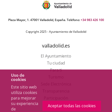
Plaza Mayor, 1. 47001 Valladolid, España. Teléfono:
+34 983 426 100
Copyright 2025 - Ayuntamiento de Valladolid
valladolid.es
El Ayuntamiento
Tu ciudad
Para ti
Uso de
Este
Turismo
cookies
enlace
Enlace
Sede Electrónica
Este sitio web
se
a
Transparencia
utiliza cookies
abrirá
una
para mejorar
Participación
su experiencia
en
aplicación
Aceptar todas las cookies
de
una
externa.