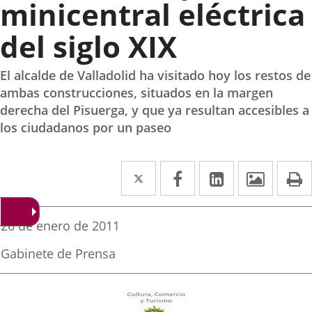
minicentral eléctrica
del siglo XIX
El alcalde de Valladolid ha visitado hoy los restos de
ambas construcciones, situados en la margen
derecha del Pisuerga, y que ya resultan accesibles a
los ciudadanos por un paseo
Twitter
Enlace
Facebook
Enlace
LinkedIn
Enlace
Imáge
I
a
a
a
una
una
una
Fecha
26 de enero de 2011
de
aplicación
aplicación
aplicación
la
Fuente
Gabinete de Prensa
noticia
externa.
externa.
externa.
de
la
noticia