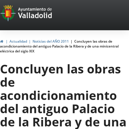
Portal
Saltar al contenido
Web
del
Ayuntamiento
Inicio
Actualidad
Noticias del AÑO 2011
Concluyen las obras de
acondicionamiento del antiguo Palacio de la Ribera y de una minicentral
de
eléctrica del siglo XIX
Valladolid
Concluyen las obras
de
acondicionamiento
del antiguo Palacio
de la Ribera y de una