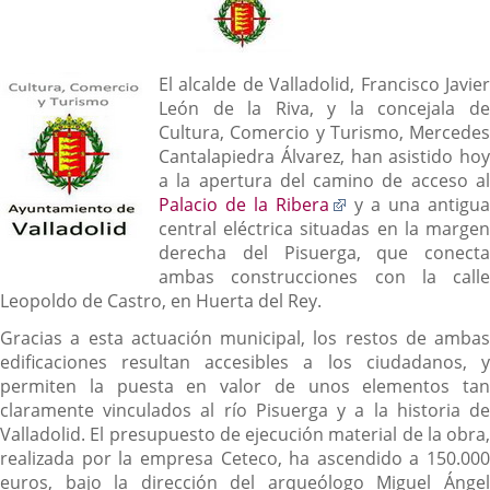
Descripción
El alcalde de Valladolid, Francisco Javier
León de la Riva, y la concejala de
Cultura, Comercio y Turismo, Mercedes
Cantalapiedra Álvarez, han asistido hoy
a la apertura del camino de acceso al
Enlace
Palacio de la Ribera
y a una antigua
a
central eléctrica situadas en la margen
una
derecha del Pisuerga, que conecta
aplicación
ambas construcciones con la calle
externa.
Leopoldo de Castro, en Huerta del Rey.
Gracias a esta actuación municipal, los restos de ambas
edificaciones resultan accesibles a los ciudadanos, y
permiten la puesta en valor de unos elementos tan
claramente vinculados al río Pisuerga y a la historia de
Valladolid. El presupuesto de ejecución material de la obra,
realizada por la empresa Ceteco, ha ascendido a 150.000
euros, bajo la dirección del arqueólogo Miguel Ángel