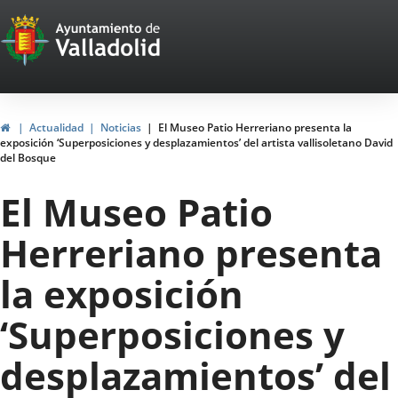
Portal
Saltar al contenido
Web
del
Ayuntamiento
Inicio
Actualidad
Noticias
El Museo Patio Herreriano presenta la
exposición ‘Superposiciones y desplazamientos’ del artista vallisoletano David
de
del Bosque
Valladolid
El Museo Patio
Herreriano presenta
la exposición
‘Superposiciones y
desplazamientos’ del