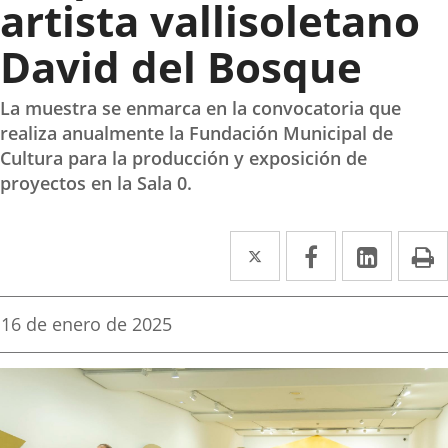
artista vallisoletano
David del Bosque
La muestra se enmarca en la convocatoria que
realiza anualmente la Fundación Municipal de
Cultura para la producción y exposición de
proyectos en la Sala 0.
Twitter
Enlace
Facebook
Enlace
Linke
Enlace
I
a
a
a
una
una
una
Fecha
16 de enero de 2025
de
aplicación
aplicación
aplica
la
noticia
externa.
externa.
extern