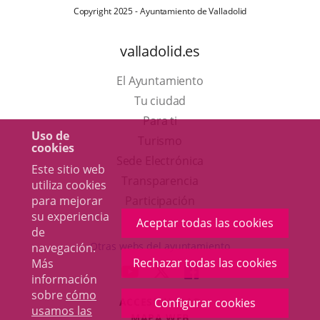
Copyright 2025 - Ayuntamiento de Valladolid
valladolid.es
El Ayuntamiento
Tu ciudad
Para ti
Uso de
Este
Turismo
cookies
enlace
Enlace
Sede Electrónica
Este sitio web
se
a
Transparencia
utiliza cookies
abrirá
una
Participación
para mejorar
su experiencia
en
aplicación
Aceptar todas las cookies
de
una
externa.
Otras webs del ayuntamiento
navegación.
ventana
Rechazar todas las cookies
Más
aderSocial
ENLACE
ENLACE
ENLACE
información
nueva.
A
A
A
sobre
cómo
ACCESIBILIDAD
Configurar cookies
UNA
UNA
UNA
usamos las
MAPA WEB