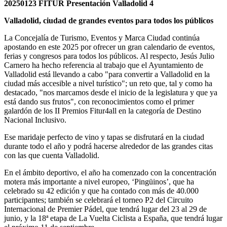
20250123 FITUR Presentación Valladolid 4
Valladolid, ciudad de grandes eventos para todos los públicos
La Concejalía de Turismo, Eventos y Marca Ciudad continúa
apostando en este 2025 por ofrecer un gran calendario de eventos,
ferias y congresos para todos los públicos. Al respecto, Jesús Julio
Carnero ha hecho referencia al trabajo que el Ayuntamiento de
Valladolid está llevando a cabo "para convertir a Valladolid en la
ciudad más accesible a nivel turístico"; un reto que, tal y como ha
destacado, "nos marcamos desde el inicio de la legislatura y que ya
está dando sus frutos", con reconocimientos como el primer
galardón de los II Premios Fitur4all en la categoría de Destino
Nacional Inclusivo.
Ese maridaje perfecto de vino y tapas se disfrutará en la ciudad
durante todo el año y podrá hacerse alrededor de las grandes citas
con las que cuenta Valladolid.
En el ámbito deportivo, el año ha comenzado con la concentración
motera más importante a nivel europeo, ‘Pingüinos’, que ha
celebrado su 42 edición y que ha contado con más de 40.000
participantes; también se celebrará el torneo P2 del Circuito
Internacional de Premier Pádel, que tendrá lugar del 23 al 29 de
junio, y la 18ª etapa de La Vuelta Ciclista a España, que tendrá lugar