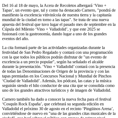
Del 16 al 18 de mayo, la Acera de Recoletos albergará ‘Vino +
Tapas’, un evento que, tal y como ha destacado Carnero, "pondrá de
manifiesto la excelencia vitivinícola de nuestra tierra y la capitanía
mundial de la ciudad en torno a las tapas". Se trata de una nueva
apuesta del festival que tuvo lugar el pasado mes de septiembre en la
Cúpula del Milenio ‘Vino + Valladolid’, y que este 2025 se
fusionará con la gastronomía, dando lugar a uno de los grandes
eventos del año.
La cita formará parte de las actividades organizadas durante la
festividad de San Pedro Regalado y contará con una programación
con la que todos los públicos podrán disfrutar de "un evento de
excelencia a un precio popular", según ha señalado el alcalde
durante la presentación. ‘Vino + Valladolid’ contará con la presencia
de todas las Denominaciones de Origen de la provincia y con las
tapas premiadas en los Concursos Nacional y Mundial de Pinchos
‘Ciudad de Valladolid’. Además, los pódcast, las catas y la música
seguirán siendo el hilo conductor de una cita que se consolida como
uno de los grandes atractivos turísticos y de imagen de Valladolid.
Carnero también ha dado a conocer la nueva fecha para el festival
‘Cosquín Rock España’, que celebrará su segunda edición en
Valladolid el próximo 30 de agosto en el recinto ‘Pingüinos Arena’,
convirtiéndose de nuevo en "una de las grandes citas musicales de la