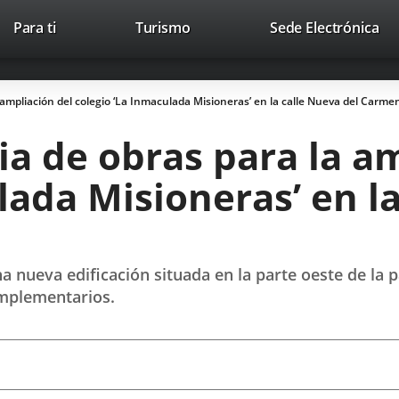
Este
En
Para ti
Turismo
Sede Electrónica
Accesibilidad
Trabaja con nosotros
Contac
enlace
a
se
un
abrirá
apl
 ampliación del colegio ‘La Inmaculada Misioneras’ en la calle Nueva del Carme
en
ext
una
ia de obras para la a
ventana
nueva.
lada Misioneras’ en la
 nueva edificación situada en la parte oeste de la p
omplementarios.