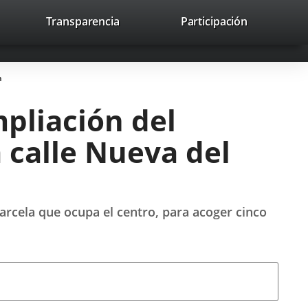
lace
Transparencia
Participación
avaHeaderSocial
Enlace
Enlace
Enlace
Buscar
to
Buscar
a
a
a
a
una
una
una
icación
aplicación
aplicación
aplicación
n
erna.
externa.
externa.
externa.
mpliación del
 calle Nueva del
arcela que ocupa el centro, para acoger cinco