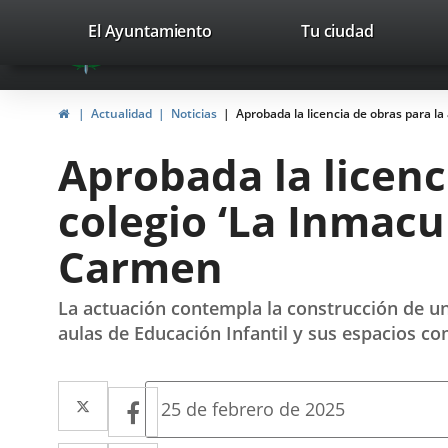
Portal
Saltar al contenido
valladolid.es
El Ayuntamiento
Tu ciudad
avaTop
Web
del
Inicio
Actualidad
Noticias
Aprobada la licencia de obras para la
Ayuntamiento
Aprobada la licenc
de
colegio ‘La Inmacu
Valladolid
Carmen
La actuación contempla la construcción de una
aulas de Educación Infantil y sus espacios c
Twitter
Enlace
Facebook
Enlace
Fecha
25 de febrero de 2025
de
a
a
la