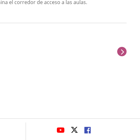
ina el corredor de acceso a las aulas.
sigu
avaHeaderSocial
ENLACE
ENLACE
ENLACE
A
A
A