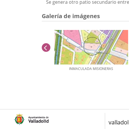
Se genera otro patio secundario entre 
Galería de imágenes
anterior
INMACULADA MISIONERAS
Número
de
diapositivas:
2
valladol