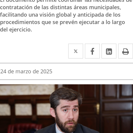
contratación de las distintas áreas municipales,
facilitando una visión global y anticipada de los
procedimientos que se prevén ejecutar a lo largo
del ejercicio.
Twitter
Enlace
Facebook
Enlace
Linke
Enlace
I
a
a
a
una
una
una
Fecha
24 de marzo de 2025
de
aplicación
aplicación
aplica
la
noticia
externa.
externa.
extern