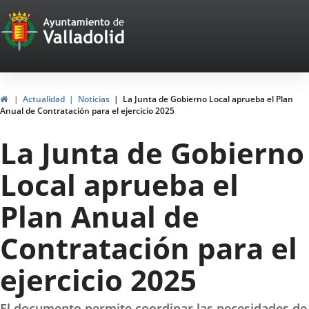
Portal
Saltar al contenido
Web
del
Ayuntamiento
Inicio
Actualidad
Noticias
La Junta de Gobierno Local aprueba el Plan
Anual de Contratación para el ejercicio 2025
de
La Junta de Gobierno
Valladolid
Local aprueba el
Plan Anual de
Contratación para el
ejercicio 2025
El documento permite coordinar las necesidades de