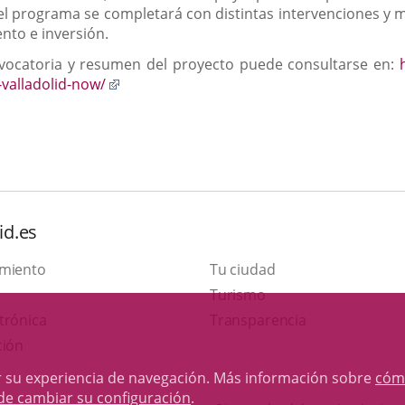
l programa se completará con distintas intervenciones y me
nto e inversión.
nvocatoria y resumen del proyecto puede consultarse en:
Enlace
-valladolid-now/
a
una
aplicación
externa.
id.es
amiento
Tu ciudad
Este
Turismo
Enlace
enlace
trónica
Transparencia
a
se
ción
una
abrirá
rar su experiencia de navegación. Más información sobre
cóm
aplicación
en
de cambiar su configuración
.