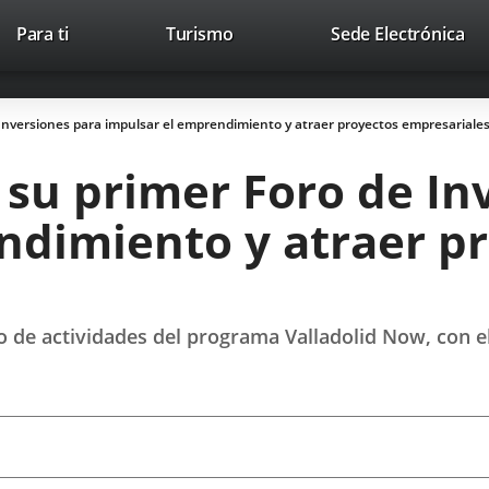
Este
En
Para ti
Turismo
Sede Electrónica
Accesibilidad
Trabaja con nosotros
Contac
enlace
a
se
un
abrirá
apl
 Inversiones para impulsar el emprendimiento y atraer proyectos empresariale
en
ext
una
 su primer Foro de In
ventana
nueva.
ndimiento y atraer p
to de actividades del programa Valladolid Now, con e