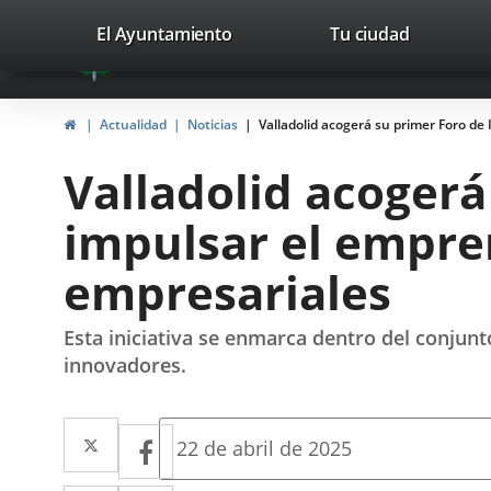
Portal
Saltar al contenido
valladolid.es
El Ayuntamiento
Tu ciudad
avaTop
Web
del
Inicio
Actualidad
Noticias
Valladolid acogerá su primer Foro de
Ayuntamiento
Valladolid acogerá
de
impulsar el empre
Valladolid
empresariales
Esta iniciativa se enmarca dentro del conjun
innovadores.
Twitter
Enlace
Facebook
Enlace
Fecha
22 de abril de 2025
de
a
a
la