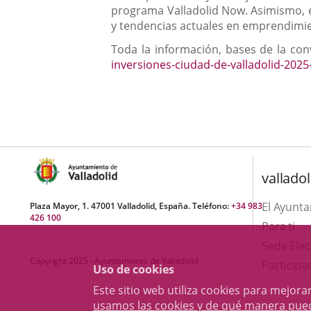
programa Valladolid Now. Asimismo, e
y tendencias actuales en emprendimie
Toda la información, bases de la co
inversiones-ciudad-de-valladolid-2025
valladol
El Ayunt
Plaza Mayor, 1. 47001 Valladolid, España. Teléfono:
+34 983
426 100
Para ti
Sede Elec
Copyright 2025 - Ayuntamiento de Valladolid
Participa
Uso de cookies
Este sitio web utiliza cookies para mejo
usamos las cookies y de qué manera pue