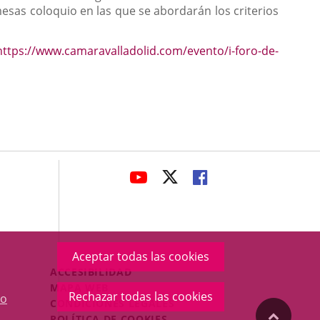
sas coloquio en las que se abordarán los criterios
https://www.camaravalladolid.com/evento/i-foro-de-
avaHeaderSocial
ENLACE
ENLACE
ENLACE
A
A
A
UNA
UNA
UNA
APLICACIÓN
APLICACIÓN
APLICACIÓN
EXTERNA.
EXTERNA.
EXTERNA.
Aceptar todas las cookies
Menú
ACCESIBILIDAD
Legal
MAPA WEB
Rechazar todas las cookies
o
Footer
CONDICIONES LEGALES
"Volver
POLÍTICA DE COOKIES