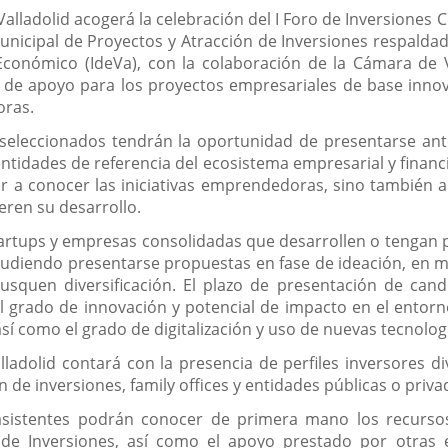
lladolid acogerá la celebración del I Foro de Inversiones Ci
unicipal de Proyectos y Atracción de Inversiones respaldad
conómico (IdeVa), con la colaboración de la Cámara de Va
de apoyo para los proyectos empresariales de base innova
oras.
 seleccionados tendrán la oportunidad de presentarse ant
idades de referencia del ecosistema empresarial y financie
r a conocer las iniciativas emprendedoras, sino también a
eren su desarrollo.
rtups y empresas consolidadas que desarrollen o tengan p
 pudiendo presentarse propuestas en fase de ideación, en 
quen diversificación. El plazo de presentación de candi
 grado de innovación y potencial de impacto en el entorno
í como el grado de digitalización y uso de nuevas tecnologí
lladolid contará con la presencia de perfiles inversores d
 de inversiones, family offices y entidades públicas o pri
sistentes podrán conocer de primera mano los recursos,
de Inversiones, así como el apoyo prestado por otras e