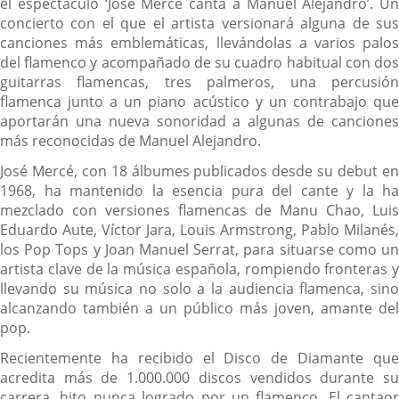
el espectáculo ‘José Mercé canta a Manuel Alejandro’. Un
concierto con el que el artista versionará alguna de sus
canciones más emblemáticas, llevándolas a varios palos
del flamenco y acompañado de su cuadro habitual con dos
guitarras flamencas, tres palmeros, una percusión
flamenca junto a un piano acústico y un contrabajo que
aportarán una nueva sonoridad a algunas de canciones
más reconocidas de Manuel Alejandro.
José Mercé, con 18 álbumes publicados desde su debut en
1968, ha mantenido la esencia pura del cante y la ha
mezclado con versiones flamencas de Manu Chao, Luis
Eduardo Aute, Víctor Jara, Louis Armstrong, Pablo Milanés,
los Pop Tops y Joan Manuel Serrat, para situarse como un
artista clave de la música española, rompiendo fronteras y
llevando su música no solo a la audiencia flamenca, sino
alcanzando también a un público más joven, amante del
pop.
Recientemente ha recibido el Disco de Diamante que
acredita más de 1.000.000 discos vendidos durante su
carrera, hito nunca logrado por un flamenco. El cantaor