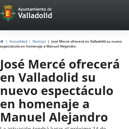
Portal
Saltar al contenido
Web
del
Ayuntamiento
Inicio
Actualidad
Noticias
José Mercé ofrecerá en Valladolid su nuevo
espectáculo en homenaje a Manuel Alejandro
de
José Mercé ofrecerá
Valladolid
en Valladolid su
nuevo espectáculo
en homenaje a
Manuel Alejandro
La actuación tendrá lugar el próximo 14 de