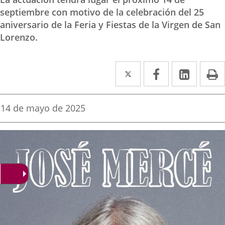
septiembre con motivo de la celebración del 25
aniversario de la Feria y Fiestas de la Virgen de San
Lorenzo.
Twitter
Enlace
Facebook
Enlace
Linke
Enlace
I
a
a
a
una
una
una
Fecha
14 de mayo de 2025
de
aplicación
aplicación
aplica
la
noticia
externa.
externa.
extern