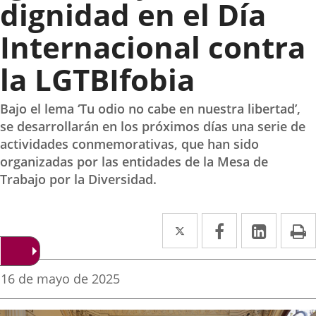
dignidad en el Día
Internacional contra
la LGTBIfobia
Bajo el lema ‘Tu odio no cabe en nuestra libertad’,
se desarrollarán en los próximos días una serie de
actividades conmemorativas, que han sido
organizadas por las entidades de la Mesa de
Trabajo por la Diversidad.
Twitter
Enlace
Facebook
Enlace
Linked
Enlace
P
a
a
a
una
una
una
Fecha
16 de mayo de 2025
de
aplicación
aplicación
aplica
la