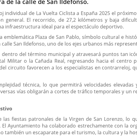
ra de la calle de San Ildefonso.
loj individual de La Vuelta Ciclista a España 2025 el próx
n general. El recorrido, de 27,2 kilómetros y baja dificu
 infraestructura ideal para el espectáculo deportivo.
la emblemática Plaza de San Pablo, símbolo cultural e histó
 la calle San Ildefonso, uno de los ejes urbanos más represent
d dentro del término municipal y atravesará puntos tan icó
ital Militar o la Cañada Real, regresando hacia el centro
 del circuito favorecen a los especialistas en contrarreloj,
plejidad técnica, lo que permitirá velocidades elevadas 
iversas vías obligarán a cortes de tráfico temporales y un r
stivo
 las fiestas patronales de la Virgen de San Lorenzo, lo 
te. El Ayuntamiento ha colaborado estrechamente con la org
o también un escaparate para el turismo, la cultura y la hos