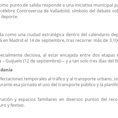
omo punto de salida responde a una iniciativa municipal par
célebre Controversia de Valladolid, símbolo del debate sob
 deporte.
ida como una ciudad estratégica dentro del calendario de
zará en Madrid el 14 de septiembre, tras recorrer más de 3.1
especialmente decisiva, al estar encajada entre dos etap
 Guijuelo (12 de septiembre)— y a tan solo tres días del fi
adanía
afectaciones temporales al tráfico y al transporte urbano, s
urante esa jornada el uso del transporte público y la planif
ación y espacios familiares en diversos puntos del reco
ro y festivo.