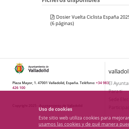
Dosier Vuelta Ciclista España 202
(6 páginas)
valladol
El Ayunt
Plaza Mayor, 1. 47001 Valladolid, España. Teléfono:
+34 983
426 100
Para ti
Sede Elec
Copyright 2025 - Ayuntamiento de Valladolid
Participa
Uso de cookies
Este sitio web utiliza cookies para mejo
usamos las cookies y de qué manera pue