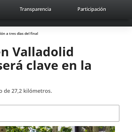
lace
Transparencia
Participación
avaHeaderSocial
Enlace
Enlace
Enlace
Buscar
to
Buscar
a
a
a
a
una
una
una
icación
aplicación
aplicación
aplicación
ión a tres días del final
erna.
externa.
externa.
externa.
en Valladolid
será clave en la
o de 27,2 kilómetros.