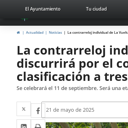
Portal
Saltar al contenido
valladolid.es
El Ayuntamiento
Tu ciudad
avaTop
Web
del
Inicio
Actualidad
Noticias
La contrarreloj individual de La Vuelta
Ayuntamiento
La contrarreloj in
de
discurrirá por el c
Valladolid
clasificación a tres
Se celebrará el 11 de septiembre. Será una eta
Twitter
Enlace
Facebook
Enlace
Fecha
21 de mayo de 2025
de
a
a
la
LinkedIn
Enlace
Imprimir
una
noticia
una