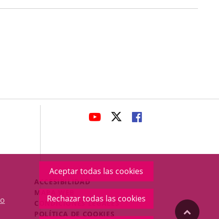
avaHeaderSocial
ENLACE
ENLACE
ENLACE
A
A
A
UNA
UNA
UNA
APLICACIÓN
APLICACIÓN
APLICACIÓN
EXTERNA.
EXTERNA.
EXTERNA.
Aceptar todas las cookies
Menú
ACCESIBILIDAD
Legal
MAPA WEB
Rechazar todas las cookies
o
Footer
CONDICIONES LEGALES
"Volver
POLÍTICA DE COOKIES