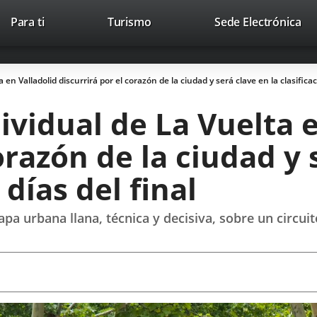
Este
En
Para ti
Turismo
Sede Electrónica
Accesibilidad
Trabaja con nosotros
Contac
enlace
a
se
un
abrirá
apl
 en Valladolid discurrirá por el corazón de la ciudad y será clave en la clasificac
en
ext
una
dividual de La Vuelta 
ventana
nueva.
orazón de la ciudad y 
 días del final
pa urbana llana, técnica y decisiva, sobre un circuit