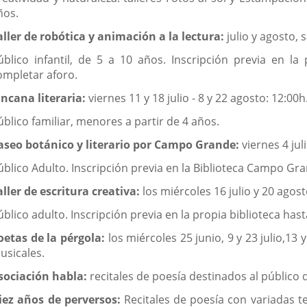
ños.
aller de robótica y animación a la lectura:
julio y agosto, 
úblico infantil, de 5 a 10 años. Inscripción previa en la
ompletar aforo.
incana literaria:
viernes 11 y 18 julio - 8 y 22 agosto: 12:00h.
úblico familiar, menores a partir de 4 años.
aseo botánico y literario por Campo Grande:
viernes 4 jul
úblico Adulto. Inscripción previa en la Biblioteca Campo Gr
aller de escritura creativa:
los miércoles 16 julio y 20 agost
úblico adulto. Inscripción previa en la propia biblioteca has
oetas de la pérgola:
los miércoles 25 junio, 9 y 23 julio,13 
usicales.
sociación habla:
recitales de poesía destinados al público 
iez años de perversos:
Recitales de poesía con variadas t