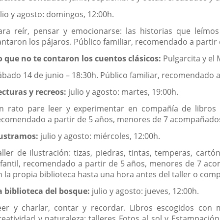
ulio y agosto: domingos, 12:00h.
ara reír, pensar y emocionarse: las historias que leímos
antaron los pájaros. Público familiar, recomendado a partir 
o que no te contaron los cuentos clásicos:
Pulgarcita y el
ábado 14 de junio – 18:30h. Público familiar, recomendado a
ecturas y recreos:
julio y agosto: martes, 19:00h.
n rato pare leer y experimentar en compañía de libros es
ecomendado a partir de 5 años, menores de 7 acompañados
lustramos:
julio y agosto: miércoles, 12:00h.
aller de ilustración: tizas, piedras, tintas, temperas, cart
nfantil, recomendado a partir de 5 años, menores de 7 aco
n la propia biblioteca hasta una hora antes del taller o comp
a biblioteca del bosque:
julio y agosto: jueves, 12:00h.
eer y charlar, contar y recordar. Libros escogidos con 
reatividad y naturaleza: talleres Fotos al sol y Estampació