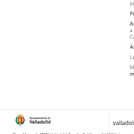
p
P
A
a
C
Á
L
M
m
valladol