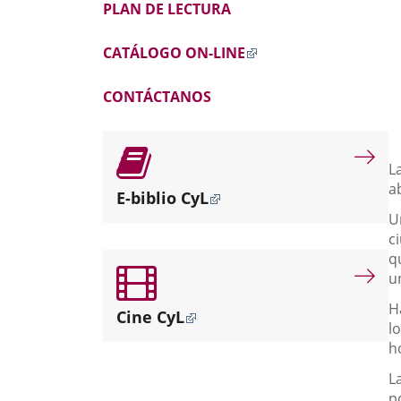
PLAN DE LECTURA
CATÁLOGO ON-LINE
CONTÁCTANOS
D
L
a
E-biblio CyL
U
c
q
u
H
Cine CyL
l
h
L
p