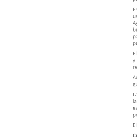
E
u
A
b
p
p
E
y
r
A
g
L
l
e
p
E
C