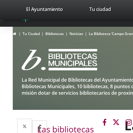
Portal
Jump to content
valladolid.es
El Ayuntamiento
Tu ciudad
avaTop
Web
del
Home
Tu Ciudad
Bibliotecas
Noticias
La Biblioteca ‘Campo Gran
Ayuntamiento
de
Valladolid
Bibliotecas
La Red Municipal de Bibliotecas del Ayuntamiento 
Top
Bibliotecas Municipales, 10 bibliotecas, 8 puntos 
misión dotar de servicios bibliotecarios de proxi
L
Link
Link
Twitter
Enlace
Facebook
Enlace
Las bibliotecas
to
to