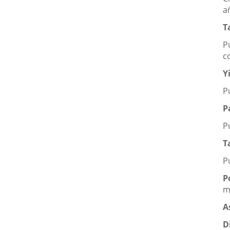
a
T
P
c
Y
P
P
P
T
P
P
m
A
D