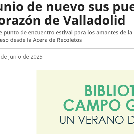
unio de nuevo sus pu
nal
external
n.
cation.
application.
orazón de Valladolid
e punto de encuentro estival para los amantes de la
eso desde la Acera de Recoletos
echa
 de junio de 2025
e
a
oticia