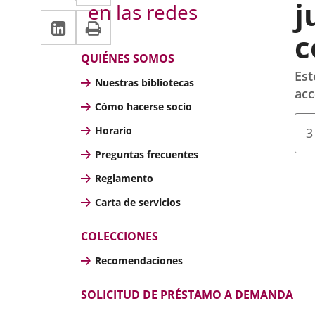
a
a
j
en las redes
external
exter
Linkedin
Enlace
Print
una
una
applicatio
appli
c
a
aplicación
aplicación
Bibliotecas
QUIÉNES SOMOS
una
externa.
externa.
Est
Nuestras bibliotecas
aplicación
acc
Cómo hacerse socio
externa.
F
Horario
3
d
Preguntas frecuentes
l
n
Reglamento
Carta de servicios
COLECCIONES
Recomendaciones
SOLICITUD DE PRÉSTAMO A DEMANDA