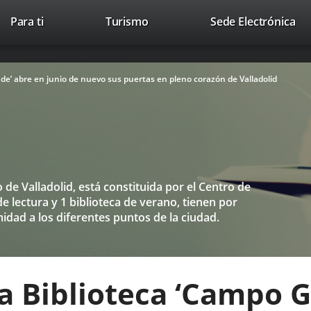
This
Li
Para ti
Turismo
Sede Electrónica
Accesibilidad
Trabaja con nosotros
Contac
link
to
will
ext
open
app
de’ abre en junio de nuevo sus puertas en pleno corazón de Valladolid
in
a
pop-
up
window.
de Valladolid, está constituida por el Centro de
de lectura y 1 biblioteca de verano, tienen por
midad a los diferentes puntos de la ciudad.
a Biblioteca ‘Campo 
Link
to