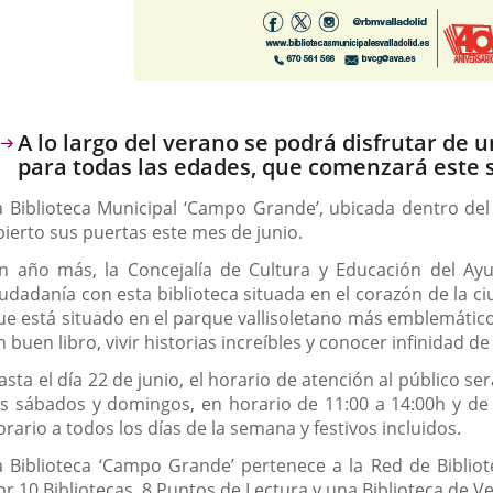
escripción
A lo largo del verano se podrá disfrutar de 
para todas las edades, que comenzará este s
a Biblioteca Municipal ‘Campo Grande’, ubicada dentro del
bierto sus puertas este mes de junio.
n año más, la Concejalía de Cultura y Educación del Ayun
iudadanía con esta biblioteca situada en el corazón de la c
ue está situado en el parque vallisoletano más emblemático;
n buen libro, vivir historias increíbles y conocer infinidad d
asta el día 22 de junio, el horario de atención al público se
os sábados y domingos, en horario de 11:00 a 14:00h y de 1
orario a todos los días de la semana y festivos incluidos.
a Biblioteca ‘Campo Grande’ pertenece a la Red de Biblio
or 10 Bibliotecas, 8 Puntos de Lectura y una Biblioteca de V