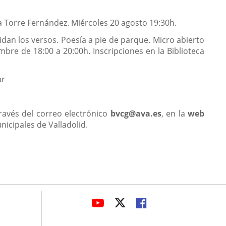
 la Torre Fernández. Miércoles 20 agosto 19:30h.
an los versos. Poesía a pie de parque. Micro abierto
bre de 18:00 a 20:00h. Inscripciones en la Biblioteca
ar
través del correo electrónico
bvcg@ava.es
, en la
web
nicipales de Valladolid.
avaHeaderSocial
LINK
LINK
LINK
TO
TO
TO