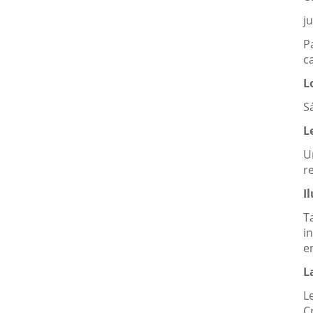
j
P
c
L
S
L
U
r
I
T
i
e
L
L
C