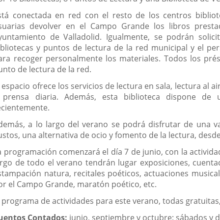
stá conectada en red con el resto de los centros bibliot
suarias devolver en el Campo Grande los libros presta
yuntamiento de Valladolid. Igualmente, se podrán solic
ibliotecas y puntos de lectura de la red municipal y el pe
ara recoger personalmente los materiales. Todos los prés
unto de lectura de la red.
l espacio ofrece los servicios de lectura en sala, lectura al a
 prensa diaria. Además, esta biblioteca dispone de u
ecientemente.
demás, a lo largo del verano se podrá disfrutar de una va
ustos, una alternativa de ocio y fomento de la lectura, desde
a programación comenzará el día 7 de junio, con la activid
argo de todo el verano tendrán lugar exposiciones, cuentacue
stampación natura, recitales poéticos, actuaciones musicale
or el Campo Grande, maratón poético, etc.
l programa de actividades para este verano, todas gratuitas, 
uentos Contados:
junio, septiembre y octubre: sábados y 