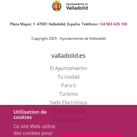
Plaza Mayor, 1. 47001 Valladolid, España. Teléfono:
+34 983 426 100
Copyright 2025 - Ayuntamiento de Valladolid
valladolid.es
El Ayuntamiento
Tu ciudad
Para ti
Este
Turismo
enlace
Enlace
Sede Electrónica
se
a
Transparencia
Utilisation de
cookies
abrirá
una
Participación
Ce site Web utilise
en
aplicación
des cookies pour
una
externa.