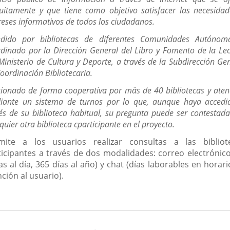
una
uitamente y que tiene como objetivo satisfacer las necesida
aplicación
reses informativos de todos los ciudadanos.
externa.
ndido por bibliotecas de diferentes Comunidades Autónom
dinado por la Dirección General del Libro y Fomento de la Le
Ministerio de Cultura y Deporte, a través de la Subdirección Ge
oordinación Bibliotecaria.
ionado de forma cooperativa por mäs de 40 bibliotecas y ate
iante un sistema de turnos por lo que, aunque haya accedi
és de su biblioteca habitual, su pregunta puede ser contestad
quier otra biblioteca cparticipante en el proyecto.
mite a los usuarios realizar consultas a las bibliot
ticipantes a través de dos modalidades: correo electrónico
s al día, 365 días al año) y chat (días laborables en horar
ción al usuario).