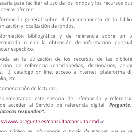
saria para facilitar el uso de los fondos y los recursos qu
iotecas ofrecen:
nformación general sobre el funcionamiento de la biblio
nización y localización de fondos.
nformación bibliográfica y de referencia sobre un 
erminado o con la obtención de información puntua
cter específico.
yuda en la utilización de los recursos de las bibliote
ección de referencia (enciclopedias, diccionarios, anuar
s, ...), catálogo on line, acceso a Internet, plataforma di
lio, etc.
ecomendación de lecturas.
plementando este servicio de infomación y referenci
de acceder al Servicio de referencia digital "
Pregunte,
liotecas responden".
Enlace
ps://www.pregunte.es/consulta/consulta.cmd
a
vicio público de información a través de Internet que se of