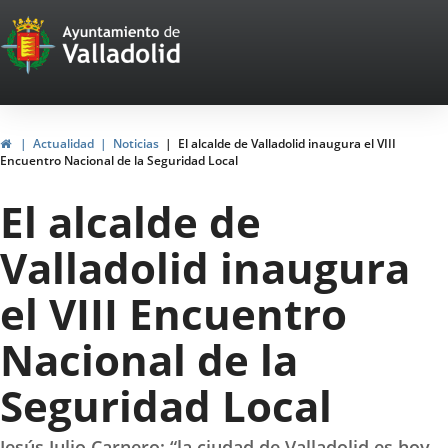
Portal
Saltar al contenido
Web
del
Ayuntamiento
Inicio
Actualidad
Noticias
El alcalde de Valladolid inaugura el VIII
Encuentro Nacional de la Seguridad Local
de
El alcalde de
Valladolid
Valladolid inaugura
el VIII Encuentro
Nacional de la
Seguridad Local
Jesús Julio Carnero: “la ciudad de Valladolid es hoy