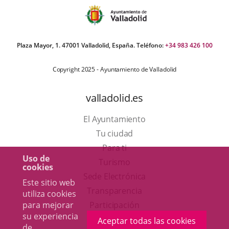
Plaza Mayor, 1. 47001 Valladolid, España. Teléfono:
+34 983 426 100
Copyright 2025 - Ayuntamiento de Valladolid
valladolid.es
El Ayuntamiento
Tu ciudad
Para ti
Uso de
Este
Turismo
cookies
enlace
Enlace
Sede Electrónica
Este sitio web
se
a
Transparencia
utiliza cookies
abrirá
una
para mejorar
Participación
su experiencia
en
aplicación
Aceptar todas las cookies
de