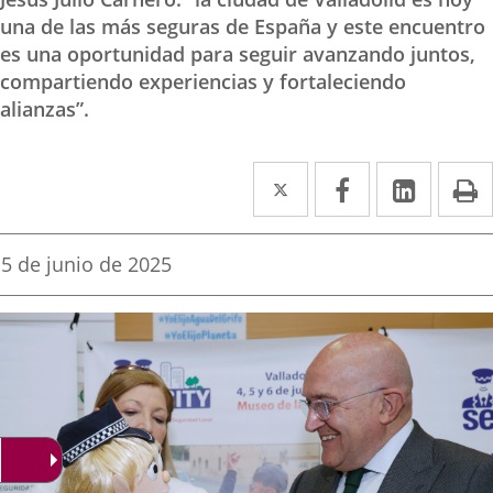
una de las más seguras de España y este encuentro
es una oportunidad para seguir avanzando juntos,
compartiendo experiencias y fortaleciendo
alianzas”.
Twitter
Enlace
Facebook
Enlace
Linke
Enlace
I
a
a
a
una
una
una
Fecha
5 de junio de 2025
de
aplicación
aplicación
aplica
la
noticia
externa.
externa.
extern