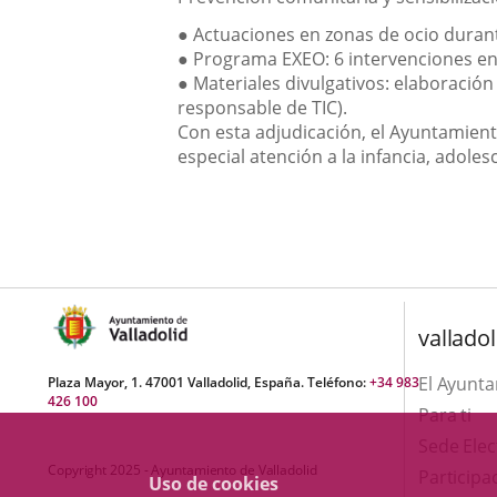
●
Actuaciones en
zonas de ocio
durant
●
Programa EXEO
: 6 intervenciones e
●
Materiales divulgativos
: elaboración
responsable de TIC).
Con esta adjudicación, el Ayuntamient
especial atención a la infancia, adoles
valladol
El Ayunt
Plaza Mayor, 1. 47001 Valladolid, España. Teléfono:
+34 983
426 100
Para ti
Sede Elec
Copyright 2025 - Ayuntamiento de Valladolid
Participa
Uso de cookies