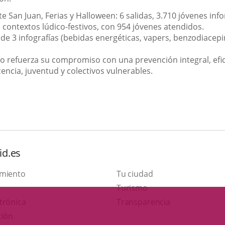
e San Juan, Ferias y Halloween: 6 salidas, 3.710 jóvenes in
n contextos lúdico-festivos, con 954 jóvenes atendidos.
 de 3 infografías (bebidas energéticas, vapers, benzodiacepi
o refuerza su compromiso con una prevención integral, efica
cencia, juventud y colectivos vulnerables.
id.es
amiento
Tu ciudad
Este
Turismo
Enlace
enlace
trónica
Transparencia
a
se
ción