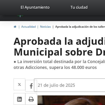
Portal
Saltar al contenido
valladolid.es
El Ayuntamiento
Tu ciudad
avaTop
Web
del
Inicio
Actualidad
Noticias
Aprobada la adjudicación de los talle
Ayuntamiento
Aprobada la adjudi
de
Municipal sobre D
Valladolid
● La inversión total destinada por la Conceja
otras Adicciones, supera los 48.000 euros
Twitter
Enlace
Facebook
Enlace
Fecha
21 de julio de 2025
de
a
a
la
LinkedIn
Enlace
Imprimir
una
noticia
una
a