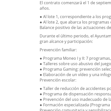
El contrato comenzará el 1 de septiem
años.
●
Al
lote 1,
correspondiente a los prog
●
Al
lote 2
, que abarca los programas 
Balance positivo de las actuaciones de
Durante el último periodo, el Ayuntami
gran alcance y participación:
Prevención familiar:
●
Programa Moneo I y II
: 7 programas,
●
Talleres sobre uso abusivo del juego
●
Programa Gaming
: prevención sele
●
Elaboración de un
vídeo y una infogr
Prevención escolar:
●
Taller de reducción de accidentes 
●
Programa de dispensación responsa
●
Prevención del uso inadecuado de la
●
Formación especializada (Programa 
Prevención comunitaria y sensibilizaci