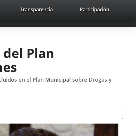
lace
Transparencia
Participación
avaHeaderSocial
Enlace
Enlace
Enlace
Buscar
to
Buscar
a
a
a
a
una
una
una
icación
aplicación
aplicación
aplicación
erna.
externa.
externa.
externa.
 del Plan
nes
ncluidos en el Plan Municipal sobre Drogas y