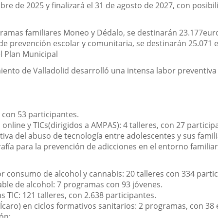
bre de 2025 y finalizará el 31 de agosto de 2027, con posib
ramas familiares Moneo y Dédalo, se destinarán 23.177
eur
de prevención escolar y comunitaria, se destinarán 25.071
e
l Plan Municipal
ento de Valladolid desarrolló una intensa labor preventiva 
 con 53 participantes.
 online y TICs
(dirigidos a AMPAS): 4 talleres, con 27 particip
ctiva del abuso de tecnología entre adolescentes y sus famil
afía
para la prevención de adicciones en el entorno familiar
por consumo de alcohol y cannabis
: 20 talleres con 334 parti
ble de alcohol
: 7 programas con 93 jóvenes.
s TIC
: 121 talleres, con 2.638 participantes.
Ícaro)
en ciclos formativos sanitarios: 2 programas, con 38 
ón: