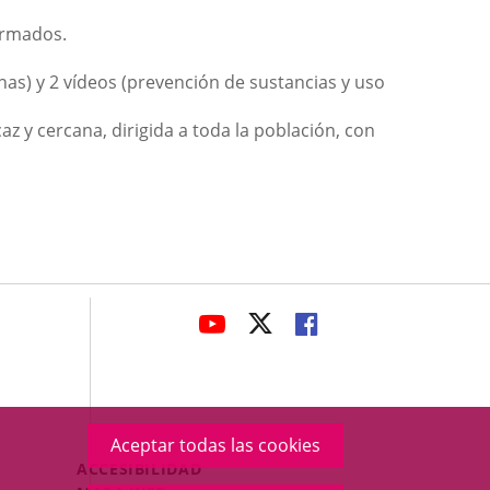
formados.
nas) y 2 vídeos (prevención de sustancias y uso
z y cercana, dirigida a toda la población, con
avaHeaderSocial
ENLACE
ENLACE
ENLACE
A
A
A
UNA
UNA
UNA
APLICACIÓN
APLICACIÓN
APLICACIÓN
EXTERNA.
EXTERNA.
EXTERNA.
Aceptar todas las cookies
Menú
ACCESIBILIDAD