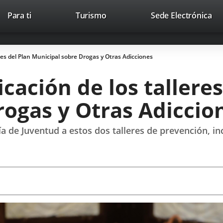
Este
En
Para ti
Turismo
Sede Electrónica
Accesibilidad
Trabaja con nosotros
Contac
enlace
a
se
un
abrirá
apl
res del Plan Municipal sobre Drogas y Otras Adicciones
en
ext
una
cación de los talleres
ventana
nueva.
rogas y Otras Adiccio
lía de Juventud a estos dos talleres de prevención, i