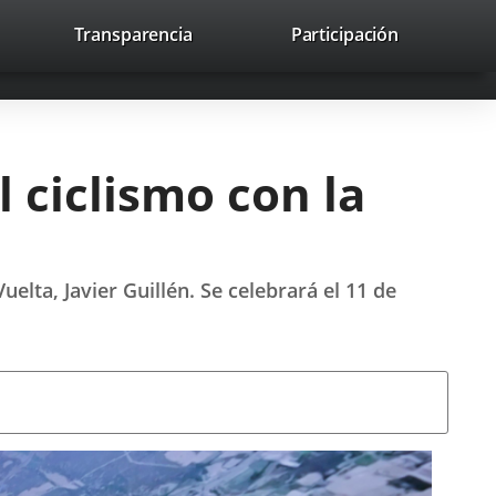
lace
Transparencia
Participación
avaHeaderSocial
Enlace
Enlace
Enlace
Buscar
to
Buscar
a
a
a
a
una
una
una
icación
aplicación
aplicación
aplicación
erna.
externa.
externa.
externa.
l ciclismo con la
uelta, Javier Guillén. Se celebrará el 11 de