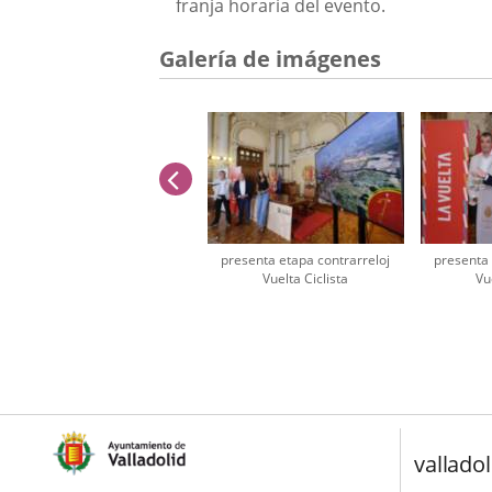
franja horaria del evento.
Galería de imágenes
anterior
presenta etapa contrarreloj
presenta 
Vuelta Ciclista
Vu
Número
de
diapositivas:
2
valladol