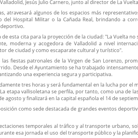
Valladolid, Jesús Julio Carnero, junto al director de La Vuelta
s, atravesará algunos de los espacios más representativos
seo del Hospital Militar o la Cañada Real, brindando a c
deportivo.
 de esta cita para la proyección de la ciudad: "La Vuelta no 
e, moderna y acogedora de Valladolid a nivel internacio
 de ciudad y como escaparate cultural y turístico".
 las fiestas patronales de la Virgen de San Lorenzo, pro
corrido. Desde el Ayuntamiento se ha trabajado intensamente
rantizando una experiencia segura y participativa.
damente tres horas y será fundamental en la lucha por el ma
La etapa vallisoletana se perfila, por tanto, como una de l
e agosto y finalizará en la capital española el 14 de septie
u posición como sede destacada de grandes eventos deportiv
fectaciones temporales al tráfico y al transporte urbano, s
urante esa jornada el uso del transporte público y la planif