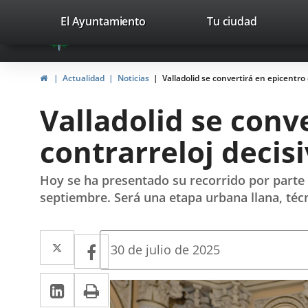
Portal
Saltar al contenido
valladolid.es
El Ayuntamiento
Tu ciudad
avaTop
Web
del
Inicio
Actualidad
Noticias
Valladolid se convertirá en epicentro 
Ayuntamiento
Valladolid se conve
de
contrarreloj decis
Valladolid
Hoy se ha presentado su recorrido por parte de
septiembre. Será una etapa urbana llana, técn
Twitter
Enlace
Facebook
Enlace
Fecha
30 de julio de 2025
de
a
a
la
LinkedIn
Enlace
Imprimir
una
noticia
una
a