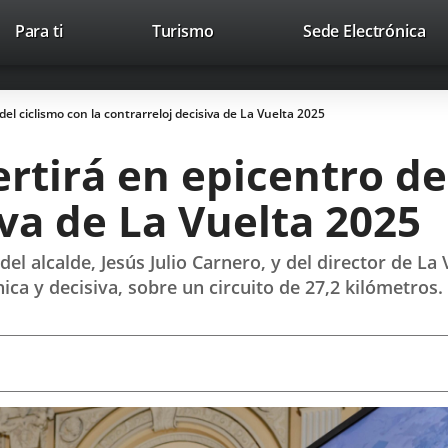
Este
En
Para ti
Turismo
Sede Electrónica
Accesibilidad
Trabaja con nosotros
Contac
enlace
a
se
un
abrirá
apl
del ciclismo con la contrarreloj decisiva de La Vuelta 2025
en
ext
una
rtirá en epicentro de
ventana
nueva.
iva de La Vuelta 2025
l alcalde, Jesús Julio Carnero, y del director de La V
ica y decisiva, sobre un circuito de 27,2 kilómetros.