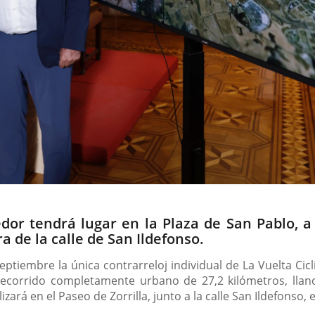
dor tendrá lugar en la Plaza de San Pablo, a 
ra de la calle de San Ildefonso.
ptiembre la única contrarreloj individual de La Vuelta Cicl
recorrido completamente urbano de 27,2 kilómetros, llano
zará en el Paseo de Zorrilla, junto a la calle San Ildefonso, 