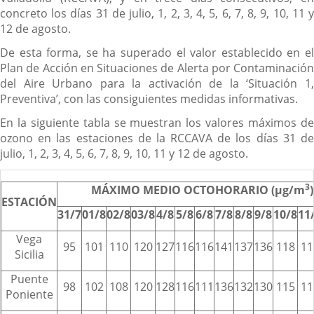
concreto los días 31 de julio, 1, 2, 3, 4, 5, 6, 7, 8, 9, 10, 11 y
12 de agosto.
De esta forma, se ha superado el valor establecido en el
Plan de Acción en Situaciones de Alerta por Contaminación
del Aire Urbano para la activación de la ‘Situación 1,
Preventiva’, con las consiguientes medidas informativas.
En la siguiente tabla se muestran los valores máximos de
ozono en las estaciones de la RCCAVA de los días 31 de
julio, 1, 2, 3, 4, 5, 6, 7, 8, 9, 10, 11 y 12 de agosto.
3
MÁXIMO MEDIO OCTOHORARIO (µg/m
)
ESTACIÓN
31/7
01/8
02/8
03/8
4/8
5/8
6/8
7/8
8/8
9/8
10/8
11
Vega
95
101
110
120
127
116
116
141
137
136
118
11
Sicilia
Puente
98
102
108
120
128
116
111
136
132
130
115
11
Poniente