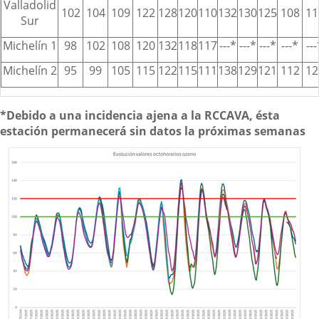
Valladolid
102
104
109
122
128
120
110
132
130
125
108
11
Sur
Michelín 1
98
102
108
120
132
118
117
---*
---*
---*
---*
---
Michelín 2
95
99
105
115
122
115
111
138
129
121
112
12
*Debido a una incidencia ajena a la RCCAVA, ésta
estación permanecerá sin datos la próximas semanas