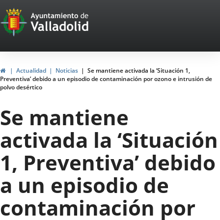
Portal
Saltar al contenido
Web
del
Ayuntamiento
Inicio
Actualidad
Noticias
Se mantiene activada la ‘Situación 1,
Preventiva’ debido a un episodio de contaminación por ozono e intrusión de
de
polvo desértico
Valladolid
Se mantiene
activada la ‘Situación
1, Preventiva’ debido
a un episodio de
contaminación por