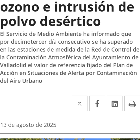
ozono e intrusión de
polvo desértico
El Servicio de Medio Ambiente ha informado que
por decimotercer día consecutivo se ha superado
en las estaciones de medida de la Red de Control de
la Contaminación Atmosférica del Ayuntamiento de
Valladolid el valor de referencia fijado del Plan de
Acción en Situaciones de Alerta por Contaminación
del Aire Urbano
Twitter
Enlace
Facebook
Enlace
Linke
Enlace
I
a
a
a
una
una
una
Fecha
13 de agosto de 2025
de
aplicación
aplicación
aplica
la