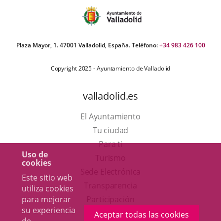
Plaza Mayor, 1. 47001 Valladolid, España. Teléfono:
+34 983 426 100
Copyright 2025 - Ayuntamiento de Valladolid
valladolid.es
El Ayuntamiento
Tu ciudad
Para ti
Uso de
Este
Turismo
cookies
enlace
Enlace
Sede Electrónica
Este sitio web
se
a
Transparencia
utiliza cookies
abrirá
una
para mejorar
Participación
su experiencia
en
aplicación
Aceptar todas las cookies