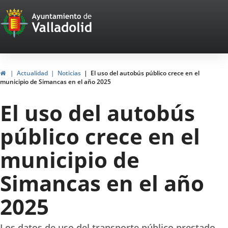
Portal
Saltar al contenido
Web
del
Ayuntamiento
Inicio
Actualidad
Noticias
El uso del autobús público crece en el
municipio de Simancas en el año 2025
de
El uso del autobús
Valladolid
público crece en el
municipio de
Simancas en el año
2025
Los datos de uso del transporte público prestado