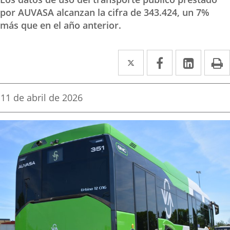
por AUVASA alcanzan la cifra de 343.424, un 7%
más que en el año anterior.
Twitter
Enlace
Facebook
Enlace
Linke
Enlace
I
a
a
a
una
una
una
Fecha
11 de abril de 2026
de
aplicación
aplicación
aplica
la
noticia
externa.
externa.
extern