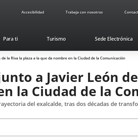
Accesibilidad
Trabaja con nosotros
Contac
Este
En
Para ti
Turismo
Sede Electrónica
enlace
a
se
u
 de la Riva la plaza a la que da nombre en la Ciudad de la Comunicación
abrirá
ap
en
ex
unto a Javier León de 
una
ventana
en la Ciudad de la C
nueva.
rayectoria del exalcalde, tras dos décadas de trans