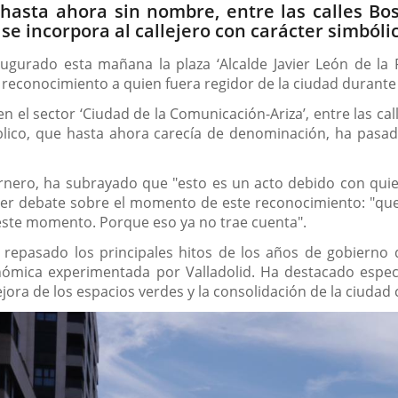
 hasta ahora sin nombre, entre las calles Bos
 se incorpora al callejero con carácter simbóli
ugurado esta mañana la plaza ‘Alcalde Javier León de la 
 reconocimiento a quien fuera regidor de la ciudad durant
 el sector ‘Ciudad de la Comunicación-Ariza’, entre las call
blico, que hasta ahora carecía de denominación, ha pasado
 Carnero, ha subrayado que "esto es un acto debido con quie
ier debate sobre el momento de este reconocimiento: "que
 este momento. Porque eso ya no trae cuenta".
 repasado los principales hitos de los años de gobierno 
ómica experimentada por Valladolid. Ha destacado especia
mejora de los espacios verdes y la consolidación de la ciuda