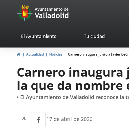
Portal
Saltar al contenido
avaTop
Web
del
Ayuntamiento
valladolid.es
El Ayuntamiento
Tu ciudad
de
Inicio
Actualidad
Noticias
Carnero inaugura junto a Javier León
Valladolid
Carnero inaugura j
la que da nombre 
• El Ayuntamiento de Valladolid reconoce la t
Twitter
Enlace
Facebook
Enlace
Fecha
17 de abril de 2026
de
a
a