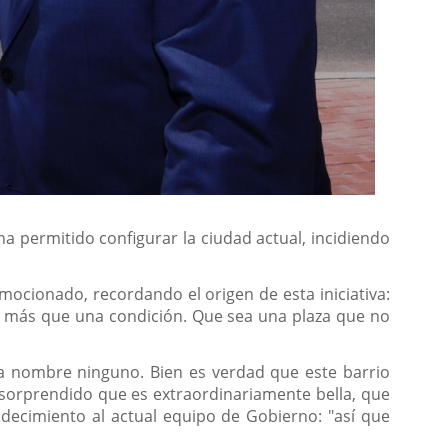
permitido configurar la ciudad actual, incidiendo
emocionado, recordando el origen de esta iniciativa:
e más que una condición. Que sea una plaza que no
nía nombre ninguno. Bien es verdad que este barrio
sorprendido que es extraordinariamente bella, que
decimiento al actual equipo de Gobierno: "así que