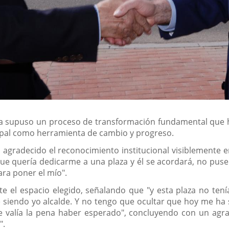
 supuso un proceso de transformación fundamental que ha 
cipal como herramienta de cambio y progreso.
ha agradecido el reconocimiento institucional visiblemente 
ue quería dedicarme a una plaza y él se acordará, no pus
ra poner el mío".
te el espacio elegido, señalando que "y esta plaza no te
siendo yo alcalde. Y no tengo que ocultar que hoy me ha 
e valía la pena haber esperado", concluyendo con un agra
".