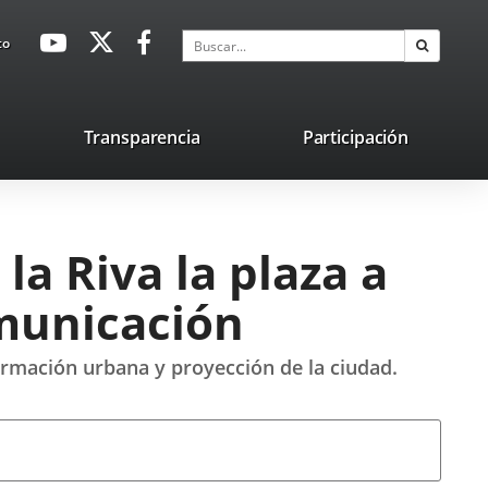
avaHeaderSocial
Enlace
Enlace
Enlace
Buscar
to
Buscar
a
a
a
una
una
una
aplicación
aplicación
aplicación
lace
Transparencia
Participación
externa.
externa.
externa.
na
licación
terna.
la Riva la plaza a
omunicación
formación urbana y proyección de la ciudad.