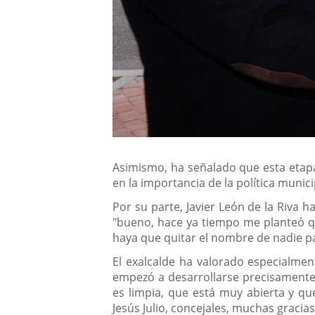
Asimismo, ha señalado que esta etapa
en la importancia de la política muni
Por su parte, Javier León de la Riva 
"bueno, hace ya tiempo me planteó q
haya que quitar el nombre de nadie pa
El exalcalde ha valorado especialmen
empezó a desarrollarse precisamente 
es limpia, que está muy abierta y qu
Jesús Julio, concejales, muchas gracias