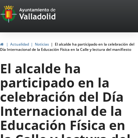
Portal
Saltar al contenido
Web
del
Ayuntamiento
Inicio
Actualidad
Noticias
El alcalde ha participado en la celebración del
Día Internacional de la Educación Física en la Calle y lectura del manifiesto
de
El alcalde ha
Valladolid
participado en la
celebración del Día
Internacional de la
Educación Física en