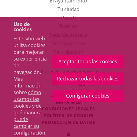
El Ayuntamiento
Tu ciudad
Para ti
Uso de
Este
Turismo
cookies
enlace
Enlace
Sede Electrónica
Este sitio web
se
a
Transparencia
utiliza cookies
abrirá
una
para mejorar
Participación
su experiencia
en
aplicación
Aceptar todas las cookies
de
una
externa.
Otras webs del ayuntamiento
navegación.
ventana
Rechazar todas las cookies
Más
aderSocial
ENLACE
ENLACE
ENLACE
información
nueva.
A
A
A
sobre
cómo
Configurar cookies
ACCESIBILIDAD
UNA
UNA
UNA
usamos las
MAPA WEB
APLICACIÓN
APLICACIÓN
APLICACIÓN
cookies y de
r
CONDICIONES LEGALES
EXTERNA.
EXTERNA.
EXTERNA.
qué manera
POLÍTICA DE COOKIES
puede
PROTECCIÓN DE DATOS
cambiar su
Toggl
configuración
.
Iniciar
navig