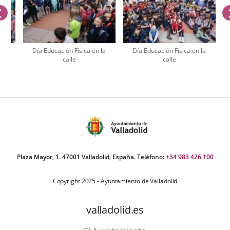
anterior
la
Día Educación Física en la
Día Educación Física en la
calle
calle
úmero
e
apositivas:
Plaza Mayor, 1. 47001 Valladolid, España. Teléfono:
+34 983 426 100
Copyright 2025 - Ayuntamiento de Valladolid
valladolid.es