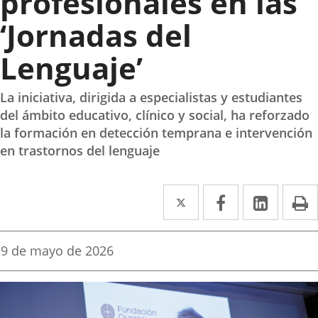
profesionales en las
‘Jornadas del
Lenguaje’
La iniciativa, dirigida a especialistas y estudiantes
del ámbito educativo, clínico y social, ha reforzado
la formación en detección temprana e intervención
en trastornos del lenguaje
Twitter
Enlace
Facebook
Enlace
Linke
Enlace
I
a
a
a
una
una
una
Fecha
9 de mayo de 2026
de
aplicación
aplicación
aplica
la
noticia
externa.
externa.
extern