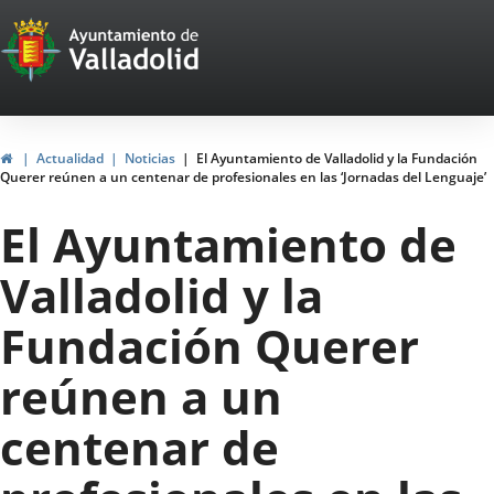
Portal
Saltar al contenido
Web
del
Ayuntamiento
Inicio
Actualidad
Noticias
El Ayuntamiento de Valladolid y la Fundación
Querer reúnen a un centenar de profesionales en las ‘Jornadas del Lenguaje’
de
El Ayuntamiento de
Valladolid
Valladolid y la
Fundación Querer
reúnen a un
centenar de