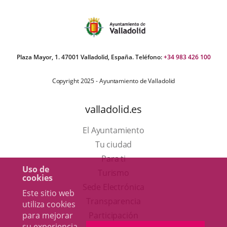
Plaza Mayor, 1. 47001 Valladolid, España. Teléfono:
+34 983 426 100
Copyright 2025 - Ayuntamiento de Valladolid
valladolid.es
El Ayuntamiento
Tu ciudad
Para ti
Uso de
Este
Turismo
cookies
enlace
Enlace
Sede Electrónica
Este sitio web
se
a
Transparencia
utiliza cookies
abrirá
una
para mejorar
Participación
su experiencia