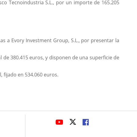
osco Tecnoindustria S.L., por un importe de 165.205
das a Evory Investment Group, S.L., por presentar la
l de 380.415 euros, y disponen de una superficie de
l, fijado en 534.060 euros.
avaHeaderSocial
ENLACE
ENLACE
ENLACE
A
A
A