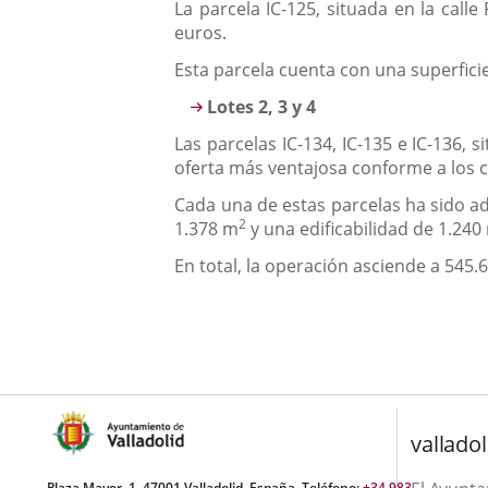
La parcela IC-125, situada en la call
euros.
Esta parcela cuenta con una superfici
Lotes 2, 3 y 4
Las parcelas IC-134, IC-135 e IC-136, 
oferta más ventajosa conforme a los c
Cada una de estas parcelas ha sido ad
2
1.378 m
y una edificabilidad de 1.240
En total, la operación asciende a 545.6
valladol
Plaza Mayor, 1. 47001 Valladolid, España. Teléfono:
+34 983