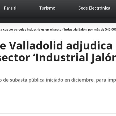
Este
En
Para ti
Turismo
Sede Electrónica
Accesibilidad
Trabaja con nosotros
Contac
enlace
a
se
un
abrirá
apl
a cuatro parcelas industriales en el sector ‘Industrial Jalón’ por más de 545.00
en
ext
una
 Valladolid adjudica
ventana
nueva.
sector ‘Industrial Jal
o de subasta pública iniciado en diciembre, para im