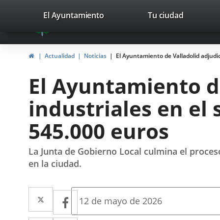
Portal
Saltar al contenido
valladolid.es
El Ayuntamiento
Tu ciudad
avaTop
Web
del
Inicio
Actualidad
Noticias
El Ayuntamiento de Valladolid adjudic
Ayuntamiento
El Ayuntamiento de
de
industriales en el 
Valladolid
545.000 euros
La Junta de Gobierno Local culmina el proces
en la ciudad.
Twitter
Enlace
Facebook
Enlace
Fecha
12 de mayo de 2026
de
a
a
la