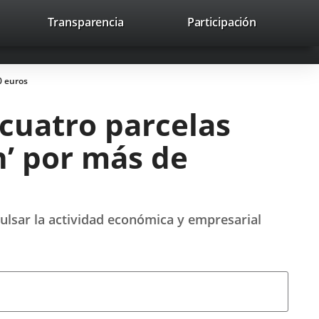
lace
Transparencia
Participación
avaHeaderSocial
Enlace
Enlace
Enlace
Buscar
to
Buscar
a
a
a
a
una
una
una
icación
aplicación
aplicación
aplicación
0 euros
erna.
externa.
externa.
externa.
 cuatro parcelas
ón’ por más de
pulsar la actividad económica y empresarial