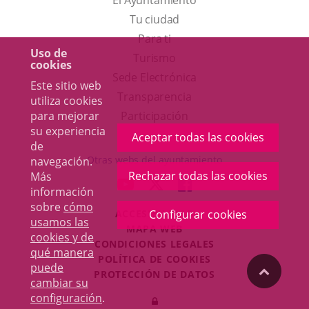
El Ayuntamiento
Tu ciudad
Para ti
Uso de
Este
Turismo
cookies
enlace
Enlace
Sede Electrónica
Este sitio web
se
a
Transparencia
utiliza cookies
abrirá
una
para mejorar
Participación
su experiencia
en
aplicación
Aceptar todas las cookies
de
una
externa.
Otras webs del ayuntamiento
navegación.
ventana
Rechazar todas las cookies
Más
aderSocial
ENLACE
ENLACE
ENLACE
información
nueva.
A
A
A
sobre
cómo
ACCESIBILIDAD
Configurar cookies
UNA
UNA
UNA
usamos las
MAPA WEB
APLICACIÓN
APLICACIÓN
APLICACIÓN
cookies y de
r
CONDICIONES LEGALES
EXTERNA.
EXTERNA.
EXTERNA.
qué manera
POLÍTICA DE COOKIES
puede
"Volver
PROTECCIÓN DE DATOS
cambiar su
Toggl
configuración
.
Iniciar
navig
arriba"