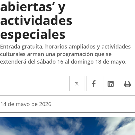
abiertas’ y
actividades
especiales
Entrada gratuita, horarios ampliados y actividades
culturales arman una programación que se
extenderá del sábado 16 al domingo 18 de mayo.
Twitter
Enlace
Facebook
Enlace
Linke
Enlace
I
a
a
a
una
una
una
Fecha
14 de mayo de 2026
de
aplicación
aplicación
aplica
la
noticia
externa.
externa.
extern