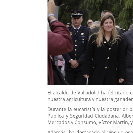
Descripción
El alcalde de Valladolid ha felicitad
nuestra agricultura y nuestra ganader
Durante la eucaristía y la posterior 
Pública y Seguridad Ciudadana, Alber
Mercados y Consumo, Víctor Martín, y 
Además, ha destacado el vínculo espe