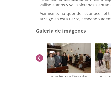
vallisoletanos y vallisoletanas sientan
Asimismo, ha querido reconocer el t
arraigo en esta tierra, deseando adem
Galería de imágenes
anterior
actos festividad San Isidro
actos fe
Número
de
diapositivas:
4