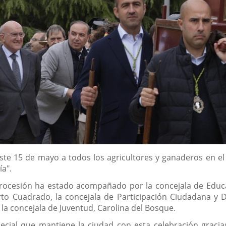
o este 15 de mayo a todos los agricultores y ganaderos en e
ía".
procesión ha estado acompañado por la concejala de Educac
to Cuadrado, la concejala de Participación Ciudadana y D
la concejala de Juventud, Carolina del Bosque.
cial que mantiene la ciudad con esta celebración gracias