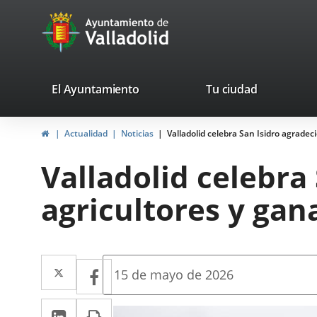
Portal
Saltar al contenido
avaTop
Web
del
Ayuntamiento
valladolid.es
El Ayuntamiento
Tu ciudad
de
Inicio
Actualidad
Noticias
Valladolid celebra San Isidro agradec
Valladolid
Valladolid celebra
agricultores y gan
Twitter
Enlace
Facebook
Enlace
Fecha
15 de mayo de 2026
de
a
a
la
LinkedIn
Enlace
Imprimir
una
noticia