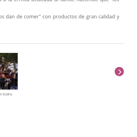
nos dan de comer" con productos de gran calidad y
sigu
n Isidro