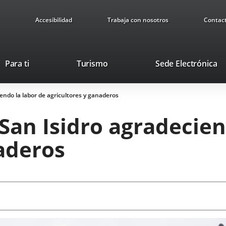
Accesibilidad
Trabaja con nosotros
Contac
Este
En
Para ti
Turismo
Sede Electrónica
enlace
a
se
u
iendo la labor de agricultores y ganaderos
abrirá
ap
en
ex
 San Isidro agradecien
una
ventana
aderos
nueva.