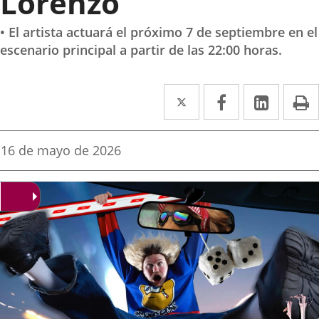
Lorenzo
• El artista actuará el próximo 7 de septiembre en el
escenario principal a partir de las 22:00 horas.
Twitter
Enlace
Facebook
Enlace
Linke
Enlace
I
a
a
a
una
una
una
Fecha
16 de mayo de 2026
de
aplicación
aplicación
aplica
la
noticia
externa.
externa.
extern