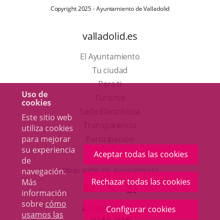
Copyright 2025 - Ayuntamiento de Valladolid
valladolid.es
El Ayuntamiento
Tu ciudad
Para ti
Uso de
Este
Turismo
cookies
enlace
Enlace
Sede Electrónica
Este sitio web
se
a
Transparencia
utiliza cookies
abrirá
una
para mejorar
Participación
su experiencia
en
aplicación
Aceptar todas las cookies
de
una
externa.
Otras webs del ayuntamiento
navegación.
ventana
Rechazar todas las cookies
Más
aderSocial
ENLACE
ENLACE
ENLACE
información
nueva.
A
A
A
sobre
cómo
Configurar cookies
ACCESIBILIDAD
UNA
UNA
UNA
usamos las
MAPA WEB