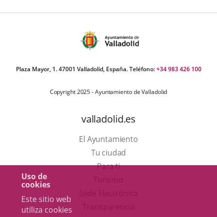
Plaza Mayor, 1. 47001 Valladolid, España. Teléfono:
+34 983 426 100
Copyright 2025 - Ayuntamiento de Valladolid
valladolid.es
El Ayuntamiento
Tu ciudad
Para ti
Uso de
Este
Turismo
cookies
enlace
Enlace
Sede Electrónica
Este sitio web
se
a
Transparencia
utiliza cookies